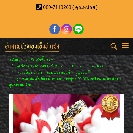
089-7113268 ( คุณหน่อย )
หน้าแรก
สินค้าทั้งหมด
เครื่องประดับเพชรแท้ (Genuine Diamond Jewelry)
พระเนื้อทองคำ กรอบพระทองคำฝังเพชรแท้
รูปหล่อสมเด็จโต เนื้อทองคำบริสุทธิ์ 99.99% วัดใหม่อมตรส บาง
ขุนพรหม ปี40