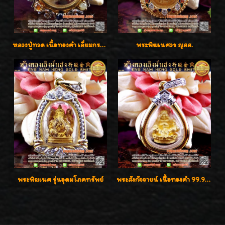
หลวงปู่ทวด เนื้อทองคำ เลี่ยมกรอบทองคำประดับเพชรแท้และพลอยนพเก้า น่ารักมากๆค่ะ
พระพิฆเนศวร ญสส.
พระพิฆเนศ รุ่นอุดมโภคทรัพย์
พระสังกัจจายน์ เนื้อทองคำ 99.99%