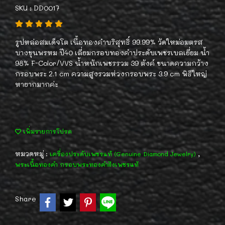
SKU : DD0017
รูปหล่อสมเด็จโต เนื้อทองคำบริสุทธิ์ 99.99% วัดใหม่อมตรส
บางขุนพรหม ปี40 เลี่ยมกรอบทองคำประดับเพชรเบลเยี่ยม น้ำ
98% F-Color/VVS น้ำหนักเพชรรวม 39 ตังค์ ขนาดความกว้าง
กรอบพระ 2.1 cm ความสูงรวมห่วงกรอบพระ 3.9 cm พิธีใหญ่
หายากมากค่ะ
เพิ่มรายการโปรด
หมวดหมู่ :
,
เครื่องประดับเพชรแท้ (Genuine Diamond Jewelry)
พระเนื้อทองคำ กรอบพระทองคำฝังเพชรแท้
Share