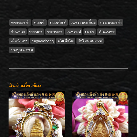
พระทองคำ
ทองคำ
ทองคำแท้
เพชรเบลเยี่ยม
กรอบทองคำ
ร้านทอง
ขายทอง
ราคาทอง
เพชรแท้
เพชร
ร้านเพชร
เอ็งน่ำเฮง
engnamheng
สมเด็จโต
วัดใหม่อมตรส
บางขุนพรหม
สินค้าเกี่ยวข้อง