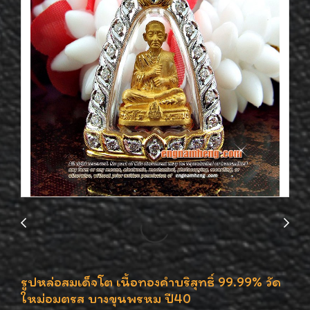
รูปหล่อสมเด็จโต เนื้อทองคำบริสุทธิ์ 99.99% วัด
ใหม่อมตรส บางขุนพรหม ปี40