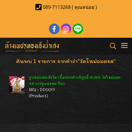
089-7113268 ( คุณหน่อย )
ค้นพบ 1 รายการ จากคำว่า"วัดใหม่อมตรส"
รูปหล่อสมเด็จโต เนื้อทองคำบริสุทธิ์ 99.99% วัดใหม่อมต
รส บางขุนพรหม ปี40
SKU : DD0017
(Product)