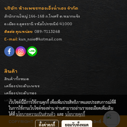
บริษัท ห้างเพชรทองเอ็งน่ำเฮง จำกัด
สำนักงานใหญ่ 166-168 ถ.โพศรี ต.หมากแข้ง
อ.เมือง จ.อุดรธานี รหัสไปรษณีย์ 41000
ติดต่อ คุณหน่อย
089-7113268
E-mail:
kun_noie@hotmail.com
สินค้า
สินค้าทั้งหมด
เครื่องประดับเพชร
เครื่องประดับทอง
เครื่องประดับอื่นๆ
เว็บไซต์นี้มีการใช้งานคุกกี้ เพื่อเพิ่มประสิทธิภาพและประสบการณ์ที่ดี
ในการใช้งานเว็บไซต์ของท่าน ท่านสามารถอ่านรายละเอียดเพิ่มเติม
ได้ที่
นโยบายความเป็นส่วนตัว
และ
นโยบายคุกกี้
COPYRIGHT - ENGNAMHENG | รูปภาพมีลิขสิทธิ์ ห้ามมิให้
ตั้งค่าคุกกี้
ยอมรับทั้งหมด