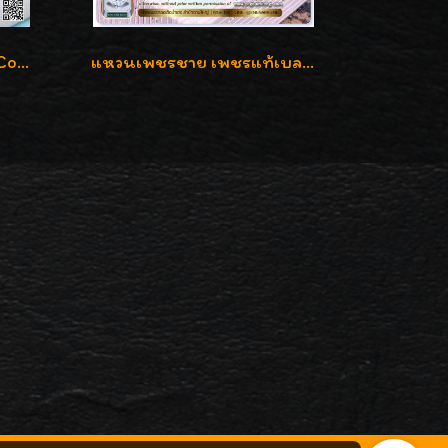
แหวนเพชรใสปิ๊ง น้ำ98 F-Color/VVS1 น้ำหนักเพชรรวม 2.56 กะรัต ใส่เต็มนิ้วเพชรเป็นน้ำเป็นเนื้อสวยมากๆค่ะ
แหวนเพชรชาย เพชรแท้เบลเยี่ยมคัท น้ำ100% D-Color/VVS 2.46 กะรัต