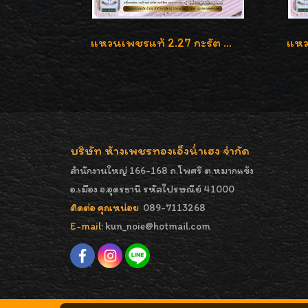
แหวนเพชรแท้ 2.27 กะรัต น้ำ 100% เบลเยี่ยมคัท ลวดลายดอกกุหลาบหรู
บริษัท ห้างเพชรทองเอ็งน่ำเฮง จำกัด
สำนักงานใหญ่ 166-168 ถ.โพศรี ต.หมากแข้ง
อ.เมือง จ.อุดรธานี รหัสไปรษณีย์ 41000
ติดต่อ คุณหน่อย
089-7113268
E-mail:
kun_noie@hotmail.com