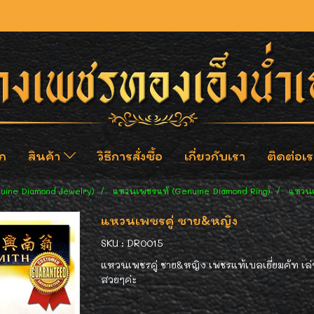
ก
สินค้า
วิธีการสั่งซื้อ
เกี่ยวกับเรา
ติดต่อเร
nuine Diamond Jewelry)
แหวนเพชรแท้ (Genuine Diamond Ring)
แหวนเ
แหวนเพชรคู่ ชาย&หญิง
SKU : DR0015
แหวนเพชรคู่ ชาย&หญิง เพชรแท้เบลเยี่ยมคัท เล่น
สวยๆค่ะ