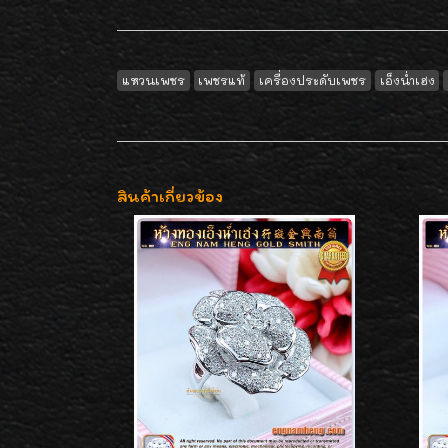
แหวนเพชร
เพชรแท้
เครื่องประดับเพชร
เอ็งน่ำเฮง
สินค้าเกี่ยวข้อง