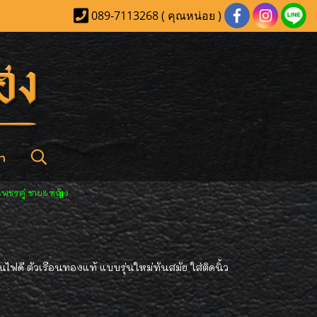
089-7113268 ( คุณหน่อย )
า
พชรคู่ ชาย&หญิง
ไฟดี ตัวเรือนทองแท้ แบบรุ่นใหม่ทันสมัย ใส่ติดนิ้ว