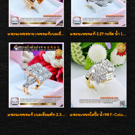
แหวนเพชรชาย เพชรแท้เบลเยี่ยมคัท น้ำ100% D-Color/VVS 2.46 กะรัต
แหวนเพชรแท้ 2.27 กะรัต น้ำ 100% เบลเยี่ยมคัท ลวดลายดอกกุหลาบหรู
แหวนเพชรแท้ เบลเยี่ยมคัท 2.39 กะรัต น้ำ 98 F-Color/VVS ดีไซน์หน้ากว้างหรูเต็มนิ้ว
แหวนเพชรใสปิ๊ง น้ำ98 F-Color/VVS1 น้ำหนักเพชรรวม 2.56 กะรัต ใส่เต็มนิ้วเพชรเป็นน้ำเป็นเนื้อสวยมากๆค่ะ