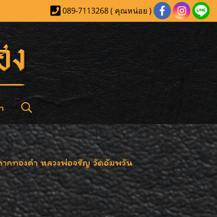
089-7113268 ( คุณหน่อย )
า
ากทองคำ หลวงพ่อจรัญ วัดอัมพวัน