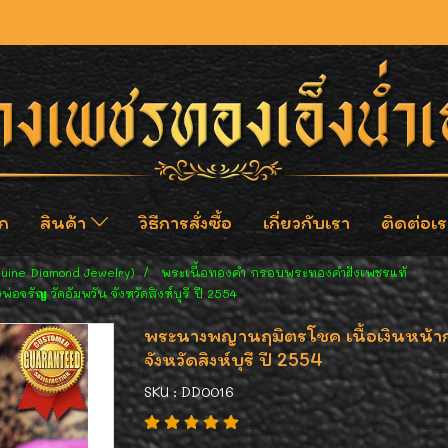
ก
สินค้า
วิธีการสั่งซื้อ
เกี่ยวกับเรา
ติดต่อเร
nuine Diamond Jewelry)
พระเนื้อทองคำ กรอบพระทองคำฝังเพชรแท้
รัญ วัดอัมพวัน จังหวัดสิงห์บุรี ปี 2554
พระนางพญานฤมิตรโชค เนื้อเงินหน้าก
จังหวัดสิงห์บุรี ปี 2554
SKU : DD0016