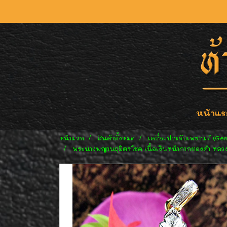
หน้าแร
หน้าแรก
สินค้าทั้งหมด
เครื่องประดับเพชรแท้ (Ge
พระนางพญานฤมิตรโชค เนื้อเงินหน้ากากทองคำ หลวงพ่อจ