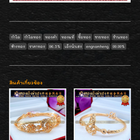
กำไล
กำไลทอง
ทองคำ
ทองแท้
ซื้อทอง
ขายทอง
ร้านทอง
ห้างทอง
ราคาทอง
96.5%
เอ็งน่ำเฮง
engnamheng
99.99%
สินค้าเกี่ยวข้อง