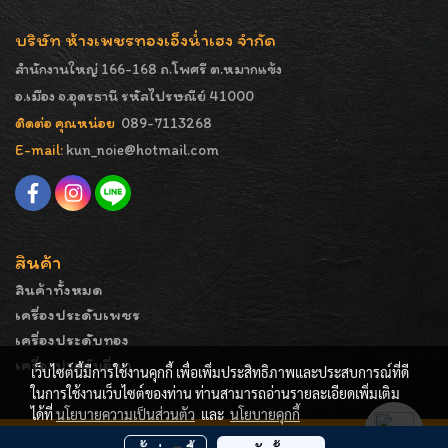
บริษัท ห้างเพชรทองเอ็งน่ำเฮง จำกัด
สำนักงานใหญ่ 166-168 ถ.โพศรี ต.หมากแข้ง
อ.เมือง จ.อุดรธานี รหัสไปรษณีย์ 41000
ติดต่อ คุณหน่อย
089-7113268
E-mail:
kun_noie@hotmail.com
สินค้า
สินค้าทั้งหมด
เครื่องประดับเพชร
เครื่องประดับทอง
เครื่องประดับอื่นๆ
เว็บไซต์นี้มีการใช้งานคุกกี้ เพื่อเพิ่มประสิทธิภาพและประสบการณ์ที่ดี
ในการใช้งานเว็บไซต์ของท่าน ท่านสามารถอ่านรายละเอียดเพิ่มเติม
ได้ที่
นโยบายความเป็นส่วนตัว
และ
นโยบายคุกกี้
COPYRIGHT - ENGNAMHENG | รูปภาพมีลิขสิทธิ์ ห้ามมิให้