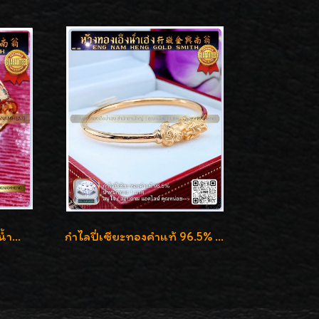
กำไลเข็มขัดทองคำ 96.5% น้ำหนัก 3 บาท หรูหรา สวยมากๆค่ะ
กำไลปี่เซียะทองคำแท้ 96.5% น้ำหนัก 1 บาท เสริมโชคลาภ