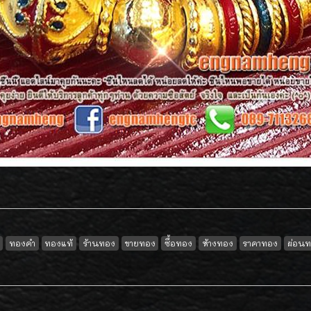
ทองคำ
ทองแท้
ร้านทอง
ขายทอง
ซื้อทอง
ห้างทอง
ราคาทอง
ผ่อน