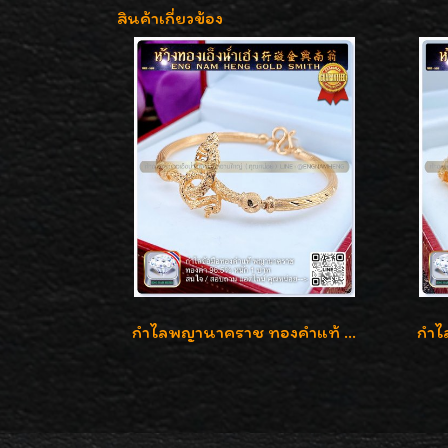
สินค้าเกี่ยวข้อง
กำไลพญานาคราช ทองคำแท้ 96.5% น้ำหนัก 1 บาท เสริมสิริมงคล