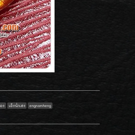
ทอง
เอ็งน่ำเฮง
engnamheng