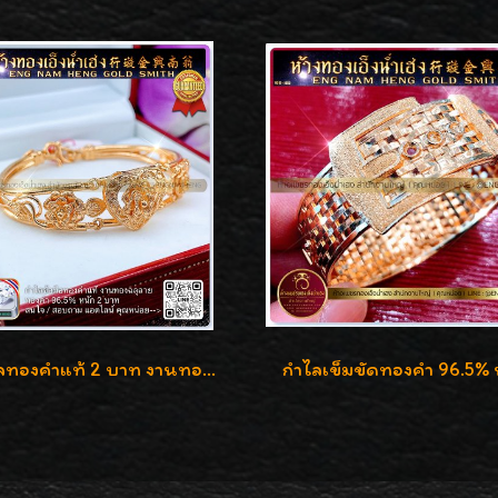
กำไลทองคำแท้ 2 บาท งานทองฉลุลาย ดีไซน์หรูหรา สวยคลาสสิค