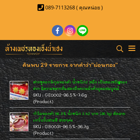
089-7113268 ( คุณหน่อย )
ค้นพบ 29 รายการ จากคำว่า"ผ่อนทอง"
ต่างหูดอกพิกุลทองคำ น้ำหนัก2 สลึง เป็นของขวัญของ
ฝาก มีความหมายที่แสดงถึงความมั่งคั่งอุดมสมบูรณ์
SKU : GE0002-96.5%-7.6g
(Product)
กำไลทองคำ 96.5% น้ำหนัก 2.42 บาท (36.7g) ตัดลาย
เงาวิ้บวั้บสามสี สวยๆค่ะ
SKU : GB0031-96.5%-36.7g
(Product)