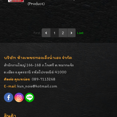
(Product)
1
2
First
Last
บริษัท ห้างเพชรทองเอ็งน่ำเฮง จำกัด
สำนักงานใหญ่ 166-168 ถ.โพศรี ต.หมากแข้ง
อ.เมือง จ.อุดรธานี รหัสไปรษณีย์ 41000
ติดต่อ คุณหน่อย
089-7113268
E-mail:
kun_noie@hotmail.com
สินค้า