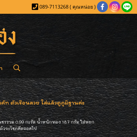
089-7113268 ( คุณหน่อย )
า
 ตัวเรือนสวย ใส่แล้วดูภูมิฐานค่ะ
รรวม 0.99 กะรัต น้ำหนักทอง 18.7 กรัม ใส่หยก
แล้วจะโชคดีตลอดไป