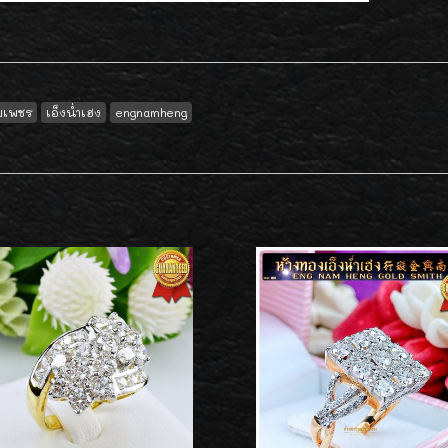
ับเพชร
เอ็งน่ำเฮง
engnamheng