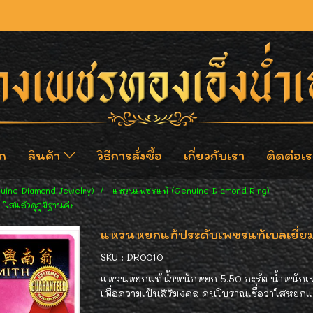
ก
สินค้า
วิธีการสั่งซื้อ
เกี่ยวกับเรา
ติดต่อเร
nuine Diamond Jewelry)
แหวนเพชรแท้ (Genuine Diamond Ring)
ส่แล้วดูภูมิฐานค่ะ
แหวนหยกแท้ประดับเพชรแท้เบลเยี่ยมคัท
SKU : DR0010
แหวนหยกแท้น้ำหนักหยก 5.50 กะรัต น้ำหนักเพช
เพื่อความเป็นสิริมงคล คนโบราณเชื่อว่าใส่หยก