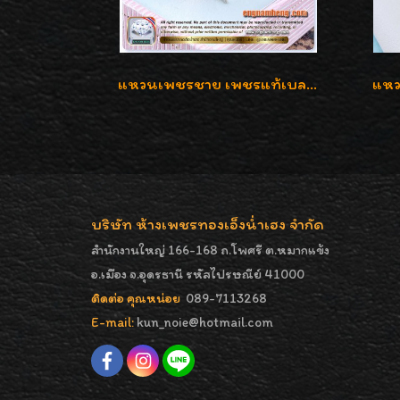
แหวนเพชรชาย เพชรแท้เบลเยี่ยมคัท น้ำ100% D-Color/VVS 2.46 กะรัต
บริษัท ห้างเพชรทองเอ็งน่ำเฮง จำกัด
สำนักงานใหญ่ 166-168 ถ.โพศรี ต.หมากแข้ง
อ.เมือง จ.อุดรธานี รหัสไปรษณีย์ 41000
ติดต่อ คุณหน่อย
089-7113268
E-mail:
kun_noie@hotmail.com