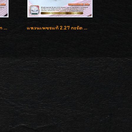
แหวนเพชรแท้ เบลเยี่ยมคัท 2.39 กะรัต น้ำ 98 F-Color/VVS ดีไซน์หน้ากว้างหรูเต็มนิ้ว
แหวนเพชรแท้ 2.27 กะรัต น้ำ 100% เบลเยี่ยมคัท ลวดลายดอกกุหลาบหรู