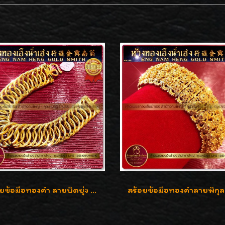
สร้อยข้อมือทองคำ ลายบิดยุ่ง ทองคำ 96.5% น้ำหนัก 3 บาท สวยน่าสะสมค่ะ