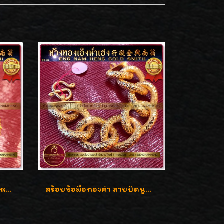
สร้อยข้อมือทองคำลายพิกุลหลังเต่า น้ำหนัก 86.6g ( 5.71 บาท ) หน้ากว้าง 20 มิล
สร้อยข้อมือทองคำ ลายบิดนูนแกะลาย ทองคำ 96.5% น้ำหนัก 5 บาท สวยค่ะ