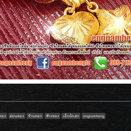
ทอง
ผ่อนทอง
ร้านทอง
ห้างทอง
เอ็งน่ำเฮง
engnamheng