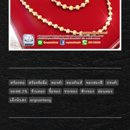
สร้อยคอ
สร้อยข้อมือ
ทองคำ
ทองคำแท้
ทองสองสี
ประคำ
ทอง96.5%
ร้านทอง
ซื้อทอง
ขายทอง
ห้างทอง
ผ่อนทอง
เอ็งน่ำเฮง
engnamheng