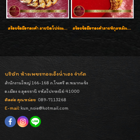
สร้อยข้อมือทองคำ ลายบิดโปร่งแกะลาย ทองคำ 96.5% น้ำหนัก 5 บาท สวยค่ะ
สร้อยข้อมือทองคำลายพิกุลหลังเต่า น้ำหนัก 86.6g ( 5.71 บาท ) หน้ากว้าง 20 มิล
บริษัท ห้างเพชรทองเอ็งน่ำเฮง จำกัด
สำนักงานใหญ่ 166-168 ถ.โพศรี ต.หมากแข้ง
อ.เมือง จ.อุดรธานี รหัสไปรษณีย์ 41000
ติดต่อ คุณหน่อย
089-7113268
E-mail:
kun_noie@hotmail.com