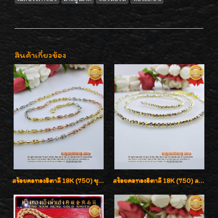
สินค้าเกี่ยวข้อง
สร้อยคอทองอิตาลี 18K (750) ชุบ 3 สี แกะลายสวยรุ่นใหม่ ลายละเอียดเงาวิบวับค่ะ
สร้อยคอทองอิตาลี 18K (750) ลายสวยตัดเหลี่ยมคมชัด ใส่สวยน่ารักค่ะ