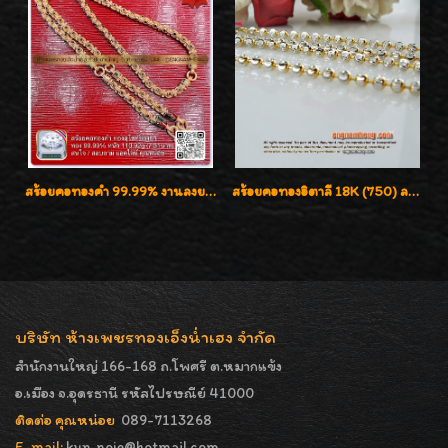
สร้อยคอทองคำ 99.99% งานลงยาสุโขทัยแท้ งานช่างทองโบราณ หรูหรา น่าสะสมค่ะ
สร้อยคอทองอิตาลี 18K (750) ลายยินตันแกะมูนคัดสวย ลายนี้เงามากๆค่ะ ใส่ทนแข็งแรง
บริษัท ห้างเพชรทองเอ็งน่ำเฮง จำกัด
สำนักงานใหญ่ 166-168 ถ.โพศรี ต.หมากแข้ง
อ.เมือง จ.อุดรธานี รหัสไปรษณีย์ 41000
ติดต่อ คุณหน่อย
089-7113268
E-mail:
kun_noie@hotmail.com