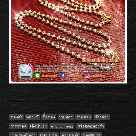
ทองคำ
ทองแท้
ซื้อทอง
ขายทอง
ร้านทอง
ห้างทอง
ราคาทอง
เอ็งน่ำเฮง
engnamheng
สร้อยคอทองคำ
เม็ดประคำทอง
ลายมูนคัต
ทองสองสี
ทอง96.5%