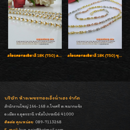
สร้อยคอทองอิตาลี 18K (750) ลายยินตันแกะมูนคัดสวย ลายนี้เงามากๆค่ะ ใส่ทนแข็งแรง
สร้อยคอทองอิตาลี 18K (750) ชุบ 3 สี แกะลายสวยรุ่นใหม่ ลายละเอียดเงาวิบวับค่ะ
บริษัท ห้างเพชรทองเอ็งน่ำเฮง จำกัด
สำนักงานใหญ่ 166-168 ถ.โพศรี ต.หมากแข้ง
อ.เมือง จ.อุดรธานี รหัสไปรษณีย์ 41000
ติดต่อ คุณหน่อย
089-7113268
E-mail:
kun_noie@hotmail.com