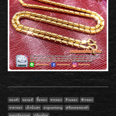
ทองคำ
ทองแท้
ซื้อทอง
ขายทอง
ร้านทอง
ห้างทอง
ราคาทอง
เอ็งน่ำเฮง
engnamheng
สร้อยคอทองคำ
ลายปล้องกลม
ปล้องอ้อย