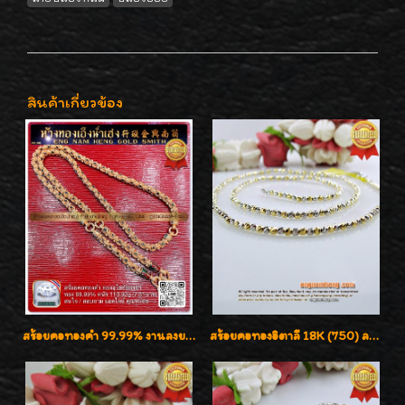
สินค้าเกี่ยวข้อง
สร้อยคอทองคำ 99.99% งานลงยาสุโขทัยแท้ งานช่างทองโบราณ หรูหรา น่าสะสมค่ะ
สร้อยคอทองอิตาลี 18K (750) ลายสวยตัดเหลี่ยมคมชัด ใส่สวยน่ารักค่ะ