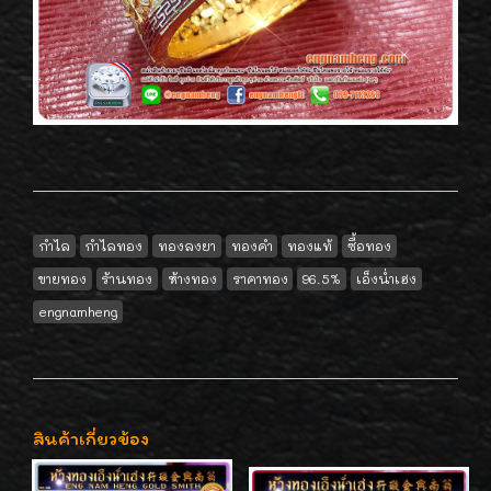
กำไล
กำไลทอง
ทองลงยา
ทองคำ
ทองแท้
ซื้อทอง
ขายทอง
ร้านทอง
ห้างทอง
ราคาทอง
96.5%
เอ็งน่ำเฮง
engnamheng
สินค้าเกี่ยวข้อง