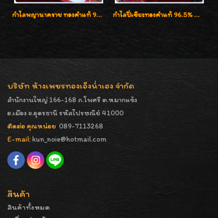
กำไลพญานาคราช ทองคำแท้ 96.5% น้ำหนัก 1 บาท เสริมสิริมงคล
กำไลปี่เซียะทองคำแท้ 96.5% น้ำหนัก 1 บาท เสริมโชคลาภ
บริษัท ห้างเพชรทองเอ็งน่ำเฮง จำกัด
สำนักงานใหญ่ 166-168 ถ.โพศรี ต.หมากแข้ง
อ.เมือง จ.อุดรธานี รหัสไปรษณีย์ 41000
ติดต่อ คุณหน่อย
089-7113268
E-mail:
kun_noie@hotmail.com
สินค้า
สินค้าทั้งหมด