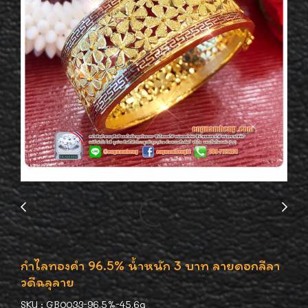
กำไลทองคำ 96.5% น้ำหนัก 3 บาท ลายดอกลีลา
วดีฉลุลาย
SKU : GB0033-96.5%-45.6g