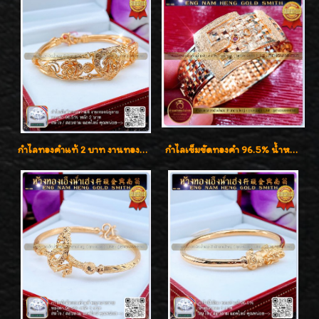
กำไลทองคำแท้ 2 บาท งานทองฉลุลาย ดีไซน์หรูหรา สวยคลาสสิค
กำไลเข็มขัดทองคำ 96.5% น้ำหนัก 3 บาท หรูหรา สวยมากๆค่ะ