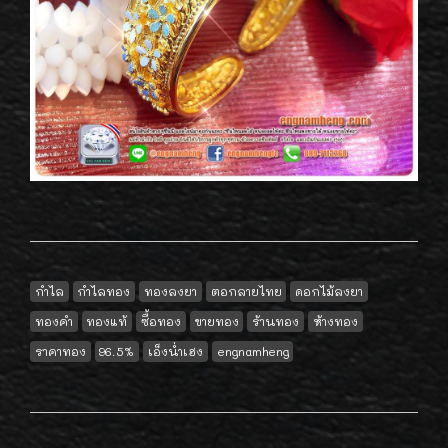
กำไล
กำไลทอง
ทองลงยา
ตอกลายไทย
ดอกไม้ลงยา
ทองคำ
ทองแท้
ซื้อทอง
ขายทอง
ร้านทอง
ห้างทอง
ราคาทอง
96.5%
เอ็งน่ำเฮง
engnamheng