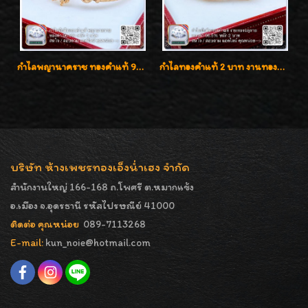
กำไลพญานาคราช ทองคำแท้ 96.5% น้ำหนัก 1 บาท เสริมสิริมงคล
กำไลทองคำแท้ 2 บาท งานทองฉลุลาย ดีไซน์หรูหรา สวยคลาสสิค
บริษัท ห้างเพชรทองเอ็งน่ำเฮง จำกัด
สำนักงานใหญ่ 166-168 ถ.โพศรี ต.หมากแข้ง
อ.เมือง จ.อุดรธานี รหัสไปรษณีย์ 41000
ติดต่อ คุณหน่อย
089-7113268
E-mail:
kun_noie@hotmail.com