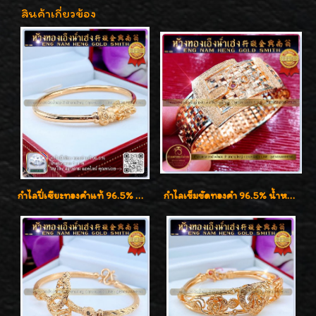
สินค้าเกี่ยวข้อง
กำไลปี่เซียะทองคำแท้ 96.5% น้ำหนัก 1 บาท เสริมโชคลาภ
กำไลเข็มขัดทองคำ 96.5% น้ำหนัก 3 บาท หรูหรา สวยมากๆค่ะ