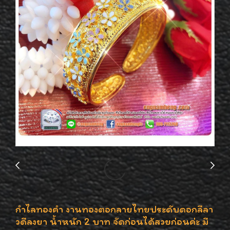
กำไลทองคำ งานทองตอกลายไทยประดับดอกลีลา
วดีลงยา น้ำหนัก 2 บาท จัดก่อนได้สวยก่อนค่ะ มี