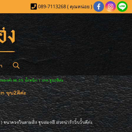
089-7113268 ( คุณหน่อย )
า
อทองคำ 96.5% น้ำหนัก 1 บาท ชุบ2สีค่ะ
ท ชุบ2สีค่ะ
 ขนาดวงในตามสั่ง ชุบสองสี สวยน่ารักวิ้บวั้บดีค่ะ