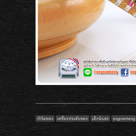
กำไลทอง
เครื่องประดับทอง
เอ็งน่ำเฮง
engnamheng