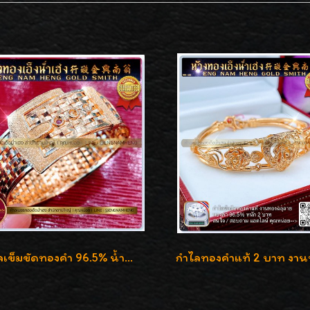
กำไลเข็มขัดทองคำ 96.5% น้ำหนัก 3 บาท หรูหรา สวยมากๆค่ะ