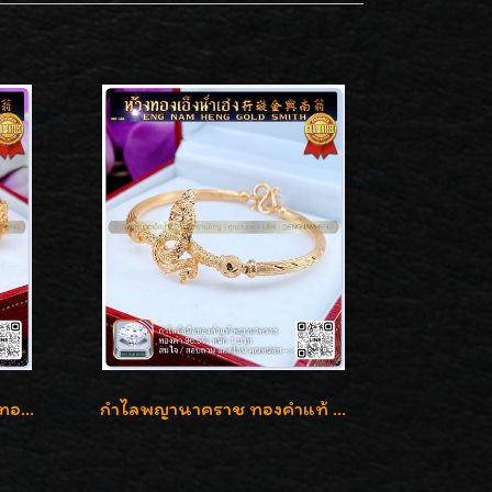
กำไลทองคำแท้ 2 บาท งานทองฉลุลาย ดีไซน์หรูหรา สวยคลาสสิค
กำไลพญานาคราช ทองคำแท้ 96.5% น้ำหนัก 1 บาท เสริมสิริมงคล