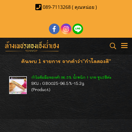
089-7113268 ( คุณหน่อย )
ค้นพบ 1 รายการ จากคำว่า"กำไลสองสี"
กำไลข้อมือทองคำ 96.5% น้ำหนัก 1 บาท ชุบ2สีค่ะ
SKU : GB0025-96.5%-15.2g
(Product)