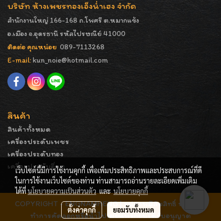
บริษัท ห้างเพชรทองเอ็งน่ำเฮง จำกัด
สำนักงานใหญ่ 166-168 ถ.โพศรี ต.หมากแข้ง
อ.เมือง จ.อุดรธานี รหัสไปรษณีย์ 41000
ติดต่อ คุณหน่อย
089-7113268
E-mail:
kun_noie@hotmail.com
สินค้า
สินค้าทั้งหมด
เครื่องประดับเพชร
เครื่องประดับทอง
เครื่องประดับอื่นๆ
เว็บไซต์นี้มีการใช้งานคุกกี้ เพื่อเพิ่มประสิทธิภาพและประสบการณ์ที่ดี
ในการใช้งานเว็บไซต์ของท่าน ท่านสามารถอ่านรายละเอียดเพิ่มเติม
ได้ที่
นโยบายความเป็นส่วนตัว
และ
นโยบายคุกกี้
COPYRIGHT - ENGNAMHENG | รูปภาพมีลิขสิทธิ์ ห้ามมิให้
ตั้งค่าคุกกี้
ยอมรับทั้งหมด
ทำการคัดลอกหรือนำไปเผยแพร่ก่อนได้รับอนุญาต