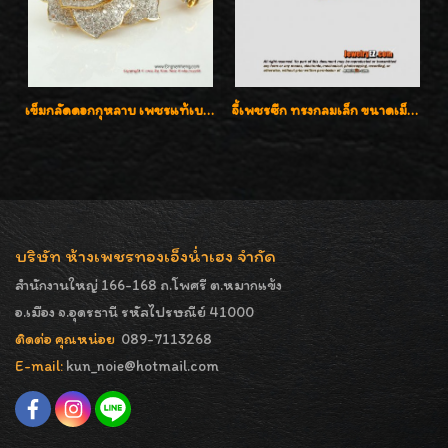
เข็มกลัดดอกกุหลาบ เพชรแท้เบลเยี่ยมคัต งานปราณีตค่ะ
จี้เพชรซีก ทรงกลมเล็ก ขนาดเม็ดกระดุม สวยๆ
บริษัท ห้างเพชรทองเอ็งน่ำเฮง จำกัด
สำนักงานใหญ่ 166-168 ถ.โพศรี ต.หมากแข้ง
อ.เมือง จ.อุดรธานี รหัสไปรษณีย์ 41000
ติดต่อ คุณหน่อย
089-7113268
E-mail:
kun_noie@hotmail.com