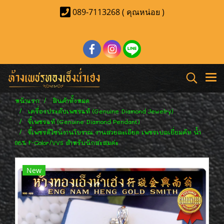
089-7113268 ( คุณหน่อย )
หน้าแรก
สินค้าทั้งหมด
เครื่องประดับเพชรแท้ (Genuine Diamond Jewelry)
จี้เพชรแท้ (Genuine Diamond Pendant)
จี้เพชรดีไซน์งานโบราณ งานสวยละเอียด เพชรเบลเยี่ยมคัท น้ำ
98% F-Color/VVS สำหรับนักสะสมค่ะ
New