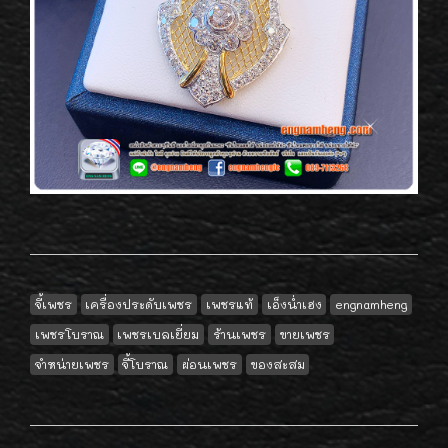
จี้เพชร
เครื่องประดับเพชร
เพชรแท้
เอ็งน่ำเฮง
engnamheng
เพชรโบราณ
เพชรเบลเยี่ยม
ร้านเพชร
ขายเพชร
จำหน่ายเพชร
จี้โบราณ
ผ่อนเพชร
ของสะสม