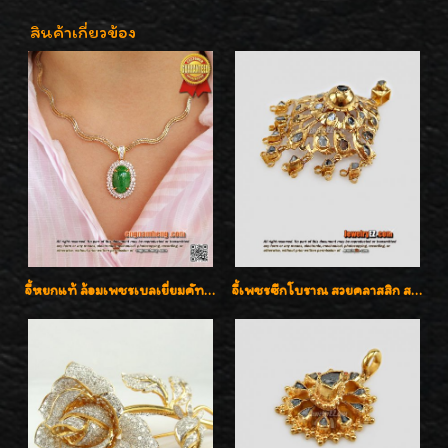
สินค้าเกี่ยวข้อง
จี้หยกแท้ ล้อมเพชรเบลเยี่ยมคัท ราคาพิเศษไม่แพงค่ะ
จี้เพชรซีกโบราณ สวยคลาสสิก สภาพสมบูรณ์สุดๆค่ะ