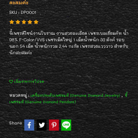
สะสมค่ะ
SKU : DP0001
จี้เพชรดีไซน์งานโบราณ งานสวยละเอียด เพชรเบลเยี่ยมคัท น้ำ
98% F-Color/VVS เพชรเม็ดใหญ่ 1 เม็ดน้ำหนัก 33 ตังค์ รอบ
นอก 54 เม็ด น้ำหนักรวม 2.44 กะรัต เพชรสวยแวววาว สำหรับ
นักสะสมค่ะ
เพิ่มรายการโปรด
หมวดหมู่ :
,
เครื่องประดับเพชรแท้ (Genuine Diamond Jewelry)
จี้
เพชรแท้ (Genuine Diamond Pendant)
Share