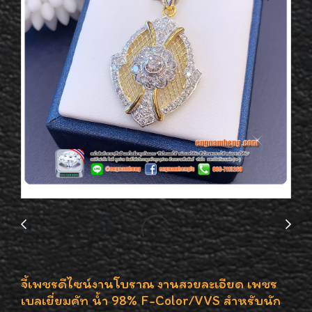
จี้เพชรดีไซน์งานโบราณ งานสวยละเอียด เพชร
เบลเยี่ยมคัท น้ำ 98% F-Color/VVS สำหรับนัก