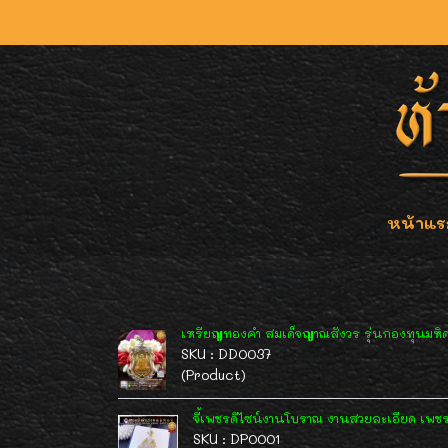
หน้าแร
เหรียญทองคำ สมเด็จญาณสังวร รุ่นกองทุนมหิด
SKU : DD0037
(Product)
จี้เพชรดีไซน์งานโบราณ งานสวยละเอียด เพชร
SKU : DP0001