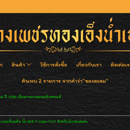
ก
สินค้า
วิธีการสั่งซื้อ
เกี่ยวกับเรา
ติดต่อเร
ค้นพบ 2 รายการ จากคำว่า"ของสะสม"
ล ปี 2539 เลี่ยมกรอบทองแท้เพชรแท้
เบลเยี่ยมคัท น้ำ 98% F-Color/VVS สำหรับนักสะสมค่ะ