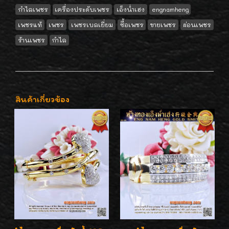
กำไลเพชร
เครื่องประดับเพชร
เอ็งน่ำเฮง
engnamheng
เพชรแท้
เพชร
เพชรเบลเยี่ยม
ซื้อเพชร
ขายเพชร
ผ่อนเพชร
ร้านเพชร
กำไล
สินค้าเกี่ยวข้อง