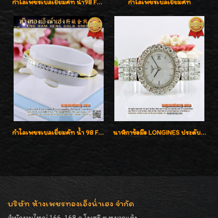
กำไลเพชรเบลเยี่ยมคัท น้ำ98 F-Color/VVS น้ำหนักเพชรรวม 3.00 กะรัต สวยไม่ซ้ำใครค่ะ
กำไลเพชรเบลเยี่ยมคัท
กำไลเพชรเบลเยี่ยมคัท น้ำ 98 F-Color/VVS เพชร 22 เม็ด น้ำหนักเพชรรวม 1.97 กะรัต ตัวเรือนตัน หนาแข็งแรง เพชรสวย ขาวจั๊ว ทุกเม็ด เล่นไฟ่วิ้งสุดๆค่ะ เปิดราคาโปรโมชั่น ถูกสุดๆค่ะ
นาฬิกาข้อมือ LONGINES ประดับเพชร 5.20 กะรัต ใส่เล่น ใส่ออกงานหรูหราไฮโซค่ะ
บริษัท ห้างเพชรทองเอ็งน่ำเฮง จำกัด
สำนักงานใหญ่ 166-168 ถ.โพศรี ต.หมากแข้ง