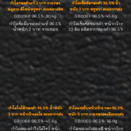
กำไลทองคำแท้ 2 บาท งานทอง
กำไลเข็มขัดทองคำ 96.5% น้ำ
ฉลุลาย ดีไซน์หรูหรา สวยคลาสสิค
หนัก 3 บาท หรูหรา สวยมากๆค่ะ
GB0068-96.5%-30.4g
GB0067-96.5%-45.6g
กำไลข้อมือทองคำแท้ 96.5%
กำไลเข็มขัดทองคำ หน้ากว้าง
น้ำหนัก 2 บาท งานทอง
23 มิล ผลิตจากทองคำ 96.5%
ฉลุลายสุดประณีต ดีไซน์
น้ำหนัก 3 บาท รอบวง 16.0-
หรูหราเหนือกาลเวลา สวมใส่
16.5 cm งานแฟชั่นสวยๆ น่า
ได้ทุกโอกาส เหมาะสำหรับนัก
สะสมค่ะ
สะสมทองคำและผู้ที่ชื่นชอบ
ความงดงามของเครื่องประดับ
ทองแท้ มาพร้อมใบรับประกัน
คุณภาพ ส่งฟรีทั่วไทย มั่นใจ
ได้ว่าทองแท้ชัวร์
กำไลใบไม้ทองคำ 96.5% น้ำหนัก
กำไลแฟชั่นหน้ากว้าง ทอง 96.5%
3 บาท หน้ากว้างสะใจ สวยมากๆค่ะ
หนัก 5 บาท งานทองสองสีสวยๆค่ะ
GB0066-96.5%-45.6g
GB0065-96.5%-76.0g
กำไลทองคำใบไม้ไขว้ หน้า
กำไลทองคำสองสี หน้ากว้าง