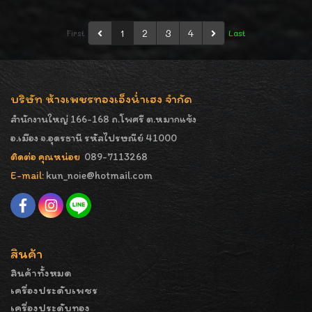
ก่อนได้สวยก่อนค่ะ มีจำกัดค่ะ
1
2
3
4
First
Last
บริษัท ห้างเพชรทองเอ็งน่ำเฮง จำกัด
สำนักงานใหญ่ 166-168 ถ.โพศรี ต.หมากแข้ง
อ.เมือง จ.อุดรธานี รหัสไปรษณีย์ 41000
ติดต่อ คุณหน่อย
089-7113268
E-mail:
kun_noie@hotmail.com
สินค้า
สินค้าทั้งหมด
เครื่องประดับเพชร
เครื่องประดับทอง