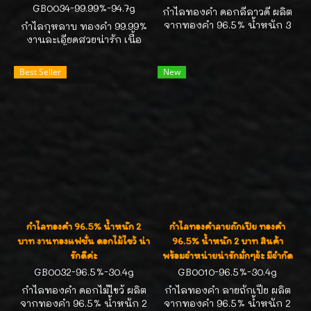
GB0034-99.99%-94.7g
กำไลทองคำ ดอกลีลาวดี ผลิต
จากทองคำ 96.5% น้ำหนัก 3
กำไลกุหลาบ ทองคำ 99.99%
บาททองคำ หรือ ( 45.6g )
งานละเอียดสวยน่ารัก เนื้อ
สำหรับรอบข้อมือ 15.5-16.cm ,
งานสวยเนี้ยบ ฝีมือช่างดีมากๆ
วงใน 5.2cm สินค้าพร้อม
ค่ะ น้ำหนักทอง 94.7g หรือ
Best Seller
New
จำหน่ายน่ารักมั่กๆจ้ะ มีจำกัด
6.24 บาททองคำ รอบวง 16.0-
นะคะ
16.5cm ( เส้นผ่าศูนย์กลาง
วงใน 5.5cm )
กำไลทองคำ 96.5% น้ำหนัก 2
กำไลทองคำลายถักเปีย ทองคำ
บาท งานทองแฟชั่น ดอกไม้ไขว้ น่า
96.5% น้ำหนัก 2 บาท สินค้า
รักดีค่ะ
พร้อมจำหน่ายน่ารักมั่กๆจ้ะ มีจำกัด
GB0032-96.5%-30.4g
GB0010-96.5%-30.4g
กำไลทองคำ ดอกไม้ไขว้ ผลิต
กำไลทองคำ ลายถักเปีย ผลิต
จากทองคำ 96.5% น้ำหนัก 2
จากทองคำ 96.5% น้ำหนัก 2