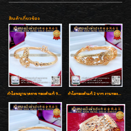
สินค้าเกี่ยวข้อง
กำไลพญานาคราช ทองคำแท้ 96.5% น้ำหนัก 1 บาท เสริมสิริมงคล
กำไลทองคำแท้ 2 บาท งานทองฉลุลาย ดีไซน์หรูหรา สวยคลาสสิค