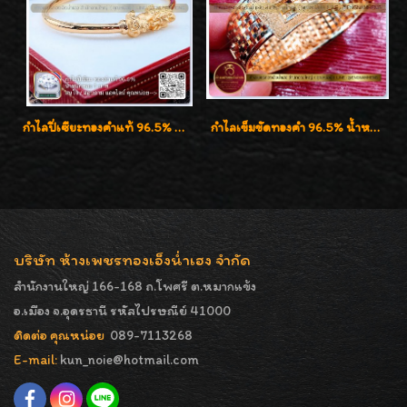
กำไลปี่เซียะทองคำแท้ 96.5% น้ำหนัก 1 บาท เสริมโชคลาภ
กำไลเข็มขัดทองคำ 96.5% น้ำหนัก 3 บาท หรูหรา สวยมากๆค่ะ
บริษัท ห้างเพชรทองเอ็งน่ำเฮง จำกัด
สำนักงานใหญ่ 166-168 ถ.โพศรี ต.หมากแข้ง
อ.เมือง จ.อุดรธานี รหัสไปรษณีย์ 41000
ติดต่อ คุณหน่อย
089-7113268
E-mail:
kun_noie@hotmail.com