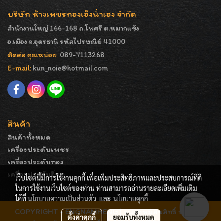
บริษัท ห้างเพชรทองเอ็งน่ำเฮง จำกัด
สำนักงานใหญ่ 166-168 ถ.โพศรี ต.หมากแข้ง
อ.เมือง จ.อุดรธานี รหัสไปรษณีย์ 41000
ติดต่อ คุณหน่อย
089-7113268
E-mail:
kun_noie@hotmail.com
สินค้า
สินค้าทั้งหมด
เครื่องประดับเพชร
เครื่องประดับทอง
เครื่องประดับอื่นๆ
เว็บไซต์นี้มีการใช้งานคุกกี้ เพื่อเพิ่มประสิทธิภาพและประสบการณ์ที่ดี
ในการใช้งานเว็บไซต์ของท่าน ท่านสามารถอ่านรายละเอียดเพิ่มเติม
ได้ที่
นโยบายความเป็นส่วนตัว
และ
นโยบายคุกกี้
COPYRIGHT - ENGNAMHENG | รูปภาพมีลิขสิทธิ์ ห้ามมิให้
ตั้งค่าคุกกี้
ยอมรับทั้งหมด