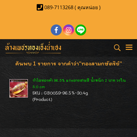
089-7113268 ( คุณหน่อย )
ค้นพบ 1 รายการ จากคำว่า"ทองสามกษัตริย์"
กำไลทองคำ 96.5% แกะลายสามสี น้ำหนัก 2 บาท วงใน
5.0 cm
SKU : GB0059-96.5%-30.4g
(Product)