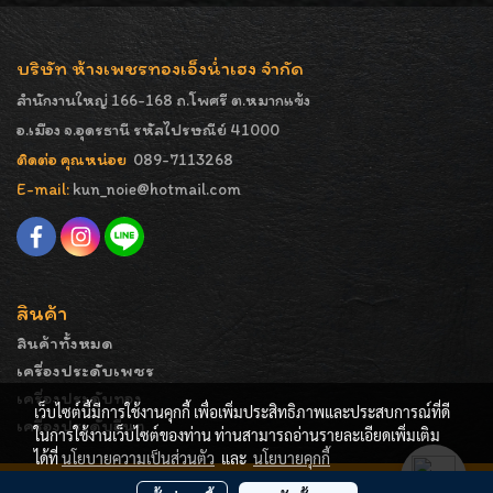
บริษัท ห้างเพชรทองเอ็งน่ำเฮง จำกัด
สำนักงานใหญ่ 166-168 ถ.โพศรี ต.หมากแข้ง
อ.เมือง จ.อุดรธานี รหัสไปรษณีย์ 41000
ติดต่อ คุณหน่อย
089-7113268
E-mail:
kun_noie@hotmail.com
สินค้า
สินค้าทั้งหมด
เครื่องประดับเพชร
เครื่องประดับทอง
เว็บไซต์นี้มีการใช้งานคุกกี้ เพื่อเพิ่มประสิทธิภาพและประสบการณ์ที่ดี
เครื่องประดับอื่นๆ
ในการใช้งานเว็บไซต์ของท่าน ท่านสามารถอ่านรายละเอียดเพิ่มเติม
ได้ที่
นโยบายความเป็นส่วนตัว
และ
นโยบายคุกกี้
COPYRIGHT - ENGNAMHENG | รูปภาพมีลิขสิทธิ์ ห้ามมิให้