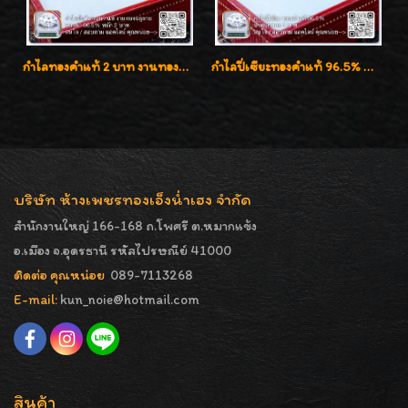
กำไลทองคำแท้ 2 บาท งานทองฉลุลาย ดีไซน์หรูหรา สวยคลาสสิค
กำไลปี่เซียะทองคำแท้ 96.5% น้ำหนัก 1 บาท เสริมโชคลาภ
บริษัท ห้างเพชรทองเอ็งน่ำเฮง จำกัด
สำนักงานใหญ่ 166-168 ถ.โพศรี ต.หมากแข้ง
อ.เมือง จ.อุดรธานี รหัสไปรษณีย์ 41000
ติดต่อ คุณหน่อย
089-7113268
E-mail:
kun_noie@hotmail.com
สินค้า