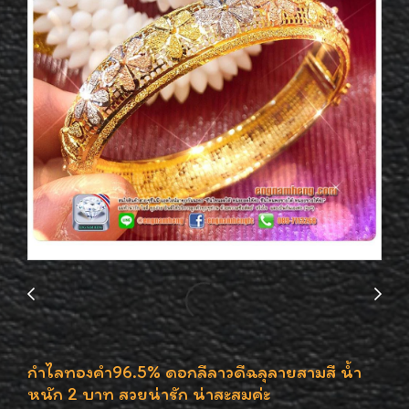
กำไลทองคำ96.5% ดอกลีลาวดีฉลุลายสามสี น้ำ
หนัก 2 บาท สวยน่ารัก น่าสะสมค่ะ