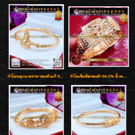
กำไลพญานาคราช ทองคำแท้ 96.5% น้ำหนัก 1 บาท เสริมสิริมงคล
กำไลเข็มขัดทองคำ 96.5% น้ำหนัก 3 บาท หรูหรา สวยมากๆค่ะ