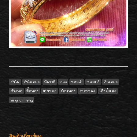
กำไล
กำไลทอง
ลีลาวดี
ทอง
ทองคำ
ทองแท้
ร้านทอง
ห้างทอ
ซื้อทอง
ขายทอง
ผ่อนทอง
ราคาทอง
เอ็งน่ำเฮง
engnamheng
สินค้าเกี่ยวข้อง