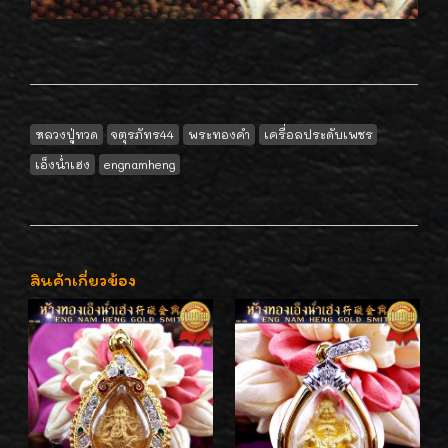
หลวงปู่ทวด
จตุรภัทร44
พระทองคำ
เครื่อลประดับเพชร
เอ็งน่ำเฮง
engnamheng
สินค้าเกี่ยวข้อง