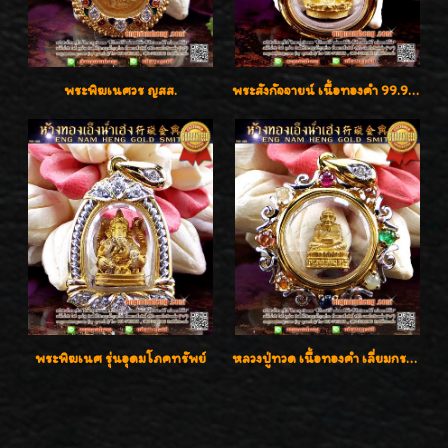
พระพิฆเนศวร ญสส.
พระสังกัจจายน์ เนื้อทองคำ 99.99%
พระพิฆเนศ รุ่นอุดมโภคทรัพย์
หลวงปู่ทวด เนื้อทองคำ เลี่ยมกรอบทองคำประดับเพชรแท้และพลอยนพเก้า น่ารักมากๆค่ะ