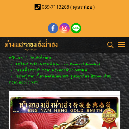
089-7113268 ( คุณหน่อย )
หน้าแรก
สินค้าทั้งหมด
เครื่องประดับเพชรแท้ (Genuine Diamond Jewelry)
พระเนื้อทองคำ กรอบพระทองคำฝังเพชรแท้
หลวงปู่ทวด เนื้อทองคำแท้99.99% รุ่นจตุรภัทร ปี2544 เลี่ยม
กรอบทองฝังเพชร