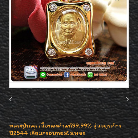
หลวงปู่ทวด เนื้อทองคำแท้99.99% รุ่นจตุรภัทร
ปี2544 เลี่ยมกรอบทองฝังเพชร