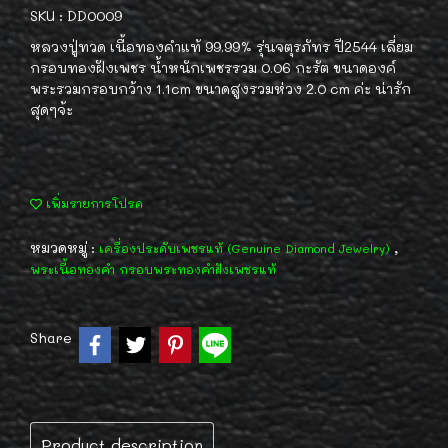
SKU : DD0009
หลวงปู่ทวด เนื้อทองคำแท้ 99.99% รุ่นจตุรภัทร ปี2544 เลี่ยม
กรอบทองฝังเพชร น้ำหนักเพชรรวม 0.06 กะรัต ขนาดองค์
พระรวมกรอบกว้าง 1.1cm ขนาดสูงรวมห่วง 2.0 cm ค่ะ น่ารัก
สุดๆจ้ะ
เพิ่มรายการโปรด
หมวดหมู่ :
,
เครื่องประดับเพชรแท้ (Genuine Diamond Jewelry)
พระเนื้อทองคำ กรอบพระทองคำฝังเพชรแท้
Share
Product description