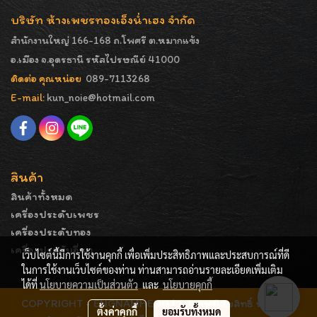
บริษัท ห้างเพชรทองเอ็งน่ำเฮง จำกัด
สำนักงานใหญ่ 166-168 ถ.โพศรี ต.หมากแข้ง
อ.เมือง จ.อุดรธานี รหัสไปรษณีย์ 41000
ติดต่อ คุณหน่อย
089-7113268
E-mail:
kun_noie@hotmail.com
สินค้า
สินค้าทั้งหมด
เครื่องประดับเพชร
เครื่องประดับทอง
เครื่องประดับอื่นๆ
เว็บไซต์นี้มีการใช้งานคุกกี้ เพื่อเพิ่มประสิทธิภาพและประสบการณ์ที่ดี
ในการใช้งานเว็บไซต์ของท่าน ท่านสามารถอ่านรายละเอียดเพิ่มเติม
ได้ที่
นโยบายความเป็นส่วนตัว
และ
นโยบายคุกกี้
COPYRIGHT - ENGNAMHENG | รูปภาพมีลิขสิทธิ์ ห้ามมิให้
ตั้งค่าคุกกี้
ยอมรับทั้งหมด