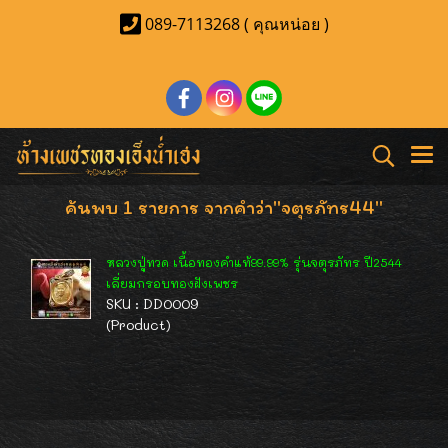
089-7113268 ( คุณหน่อย )
ค้นพบ 1 รายการ จากคำว่า"จตุรภัทร44"
หลวงปู่ทวด เนื้อทองคำแท้99.99% รุ่นจตุรภัทร ปี2544
เลี่ยมกรอบทองฝังเพชร
SKU : DD0009
(Product)