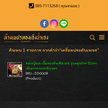
089-7113268 ( คุณหน่อย )
ค้นพบ 1 รายการ จากคำว่า"เครื่อลประดับเพชร"
หลวงปู่ทวด เนื้อทองคำแท้99.99% รุ่นจตุรภัทร ปี2544
เลี่ยมกรอบทองฝังเพชร
SKU : DD0009
(Product)