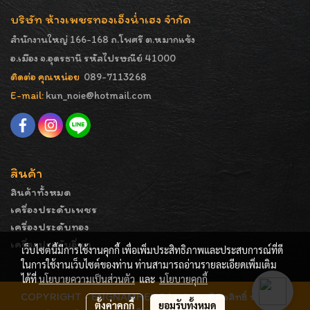
บริษัท ห้างเพชรทองเอ็งน่ำเฮง จำกัด
สำนักงานใหญ่ 166-168 ถ.โพศรี ต.หมากแข้ง
อ.เมือง จ.อุดรธานี รหัสไปรษณีย์ 41000
ติดต่อ คุณหน่อย
089-7113268
E-mail:
kun_noie@hotmail.com
สินค้า
สินค้าทั้งหมด
เครื่องประดับเพชร
เครื่องประดับทอง
เครื่องประดับอื่นๆ
เว็บไซต์นี้มีการใช้งานคุกกี้ เพื่อเพิ่มประสิทธิภาพและประสบการณ์ที่ดี
ในการใช้งานเว็บไซต์ของท่าน ท่านสามารถอ่านรายละเอียดเพิ่มเติม
ได้ที่
นโยบายความเป็นส่วนตัว
และ
นโยบายคุกกี้
COPYRIGHT - ENGNAMHENG | รูปภาพมีลิขสิทธิ์ ห้ามมิให้
ตั้งค่าคุกกี้
ยอมรับทั้งหมด