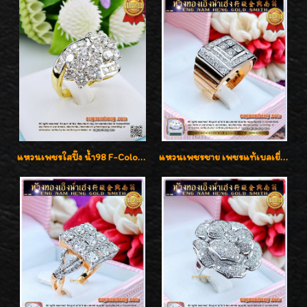
แหวนเพชรใสปิ๊ง น้ำ98 F-Color/VVS1 น้ำหนักเพชรรวม 2.56 กะรัต ใส่เต็มนิ้วเพชรเป็นน้ำเป็นเนื้อสวยมากๆค่ะ
แหวนเพชรชาย เพชรแท้เบลเยี่ยมคัท น้ำ100% D-Color/VVS 2.46 กะรัต