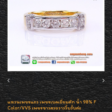
แหวนเพชรแถว เพชรเบลเยี่ยมคัท น้ำ 98% F
Color/VVS เพชรขาวสวยวาววิ้บวั้บค่ะ