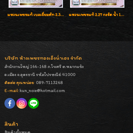
แหวนเพชรแท้ เบลเยี่ยมคัท 2.39 กะรัต น้ำ 98 F-Color/VVS ดีไซน์หน้ากว้างหรูเต็มนิ้ว
แหวนเพชรแท้ 2.27 กะรัต น้ำ 100% เบลเยี่ยมคัท ลวดลายดอกกุหลาบหรู
บริษัท ห้างเพชรทองเอ็งน่ำเฮง จำกัด
สำนักงานใหญ่ 166-168 ถ.โพศรี ต.หมากแข้ง
อ.เมือง จ.อุดรธานี รหัสไปรษณีย์ 41000
ติดต่อ คุณหน่อย
089-7113268
E-mail:
kun_noie@hotmail.com
สินค้า
สินค้าทั้งหมด