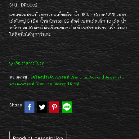
SKU : DR0002
แหวนเพชรแท้ เพชรเบลเยี่ยมคัท น้ำ 98% F Color/VVS เพชร
เม็ดใหญ่ 5 เม็ด น้ำหนักรวม 35 ตังค์ เพชรเม็ดเล็ก 10 เม็ด น้ำ
หนักรวม 10 ตังค์ ตัวเรือนทองคำแท้ เพชรขาสวยวาววิ้บวั้บค่ะ
ใส่ติดนิ้วได้ทุกๆวันค่ะ
เพิ่มรายการโปรด
หมวดหมู่ :
,
เครื่องประดับเพชรแท้ (Genuine Diamond Jewelry)
แหวนเพชรแท้ (Genuine Diamond Ring)
Share
Product description