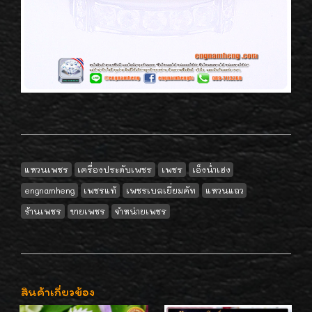
แหวนเพชร
เครื่องประดับเพชร
เพชร
เอ็งน่ำเฮง
engnamheng
เพชรแท้
เพชรเบลเยี่ยมคัท
แหวนแถว
ร้านเพชร
ขายเพชร
จำหน่ายเพชร
สินค้าเกี่ยวข้อง