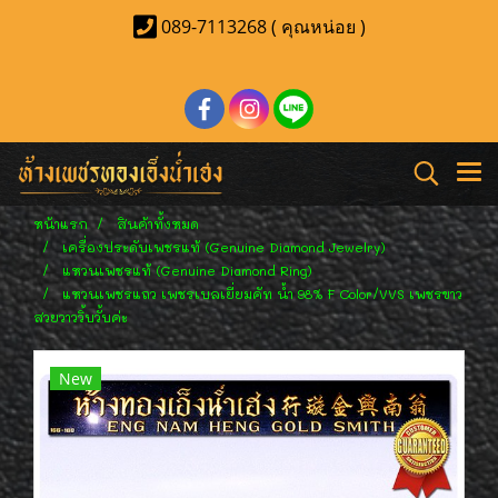
089-7113268 ( คุณหน่อย )
หน้าแรก
สินค้าทั้งหมด
เครื่องประดับเพชรแท้ (Genuine Diamond Jewelry)
แหวนเพชรแท้ (Genuine Diamond Ring)
แหวนเพชรแถว เพชรเบลเยี่ยมคัท น้ำ 98% F Color/VVS เพชรขาว
สวยวาววิ้บวั้บค่ะ
New