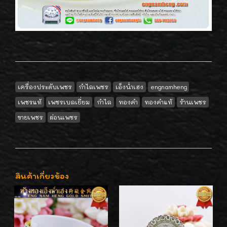
เครื่องประดับเพชร
กำไลเพชร
เอ็งน่ำเฮง
engnamheng
เพชรแท้
เพชรเบลเยี่ยม
กำไล
ทองคำ
ทองคำแท้
ร้านเพชร
ขายเพชร
ผ่อนเพชร
สินค้าเกี่ยวข้อง