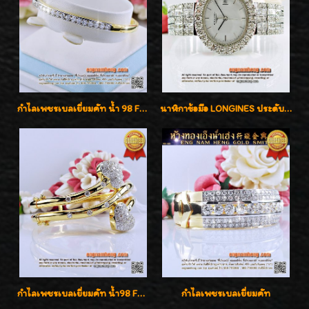
กำไลเพชรเบลเยี่ยมคัท น้ำ 98 F-Color/VVS เพชร 22 เม็ด น้ำหนักเพชรรวม 1.97 กะรัต ตัวเรือนตัน หนาแข็งแรง เพชรสวย ขาวจั๊ว ทุกเม็ด เล่นไฟ่วิ้งสุดๆค่ะ เปิดราคาโปรโมชั่น ถูกสุดๆค่ะ
นาฬิกาข้อมือ LONGINES ประดับเพชร 5.20 กะรัต ใส่เล่น ใส่ออกงานหรูหราไฮโซค่ะ
กำไลเพชรเบลเยี่ยมคัท น้ำ98 F-Color/VVS น้ำหนักเพชรรวม 3.00 กะรัต สวยไม่ซ้ำใครค่ะ
กำไลเพชรเบลเยี่ยมคัท