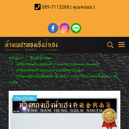
089-7113268 ( คุณหน่อย )
หน้าแรก
สินค้าทั้งหมด
เครื่องประดับเพชรแท้ (Genuine Diamond Jewelry)
กำไลเพชรแท้ (Genuine Diamond Bangle)
กำไลเพชรเบลเยี่ยมคัท น้ำ 98% F Color/VVS เพชรทั้งหมด 1.08
กะรัต
Pre-Order