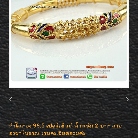
กำไลทอง 96.5 เปอร์เซ็นต์ น้ำหนัก 2 บาท ลาย
ลงยาโบราณ งานละเอียดสวยค่ะ