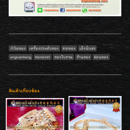
กำไลทอง
เครื่องประดับทอง
ขายทอง
เอ็งน่ำเฮง
engnamheng
ทองลงยา
ทองโบราณ
ร้านทอง
ผ่อนทอง
สินค้าเกี่ยวข้อง