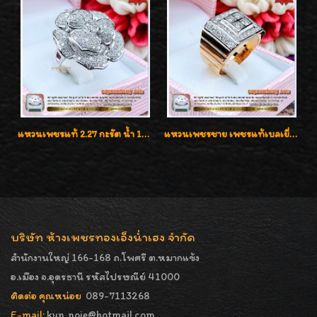
แหวนเพชรแท้ 2.27 กะรัต น้ำ 100% เบลเยี่ยมคัท ลวดลายดอกกุหลาบหรู
แหวนเพชรชาย เพชรแท้เบลเยี่ยมคัท น้ำ100% D-Color/VVS 2.46 กะรัต
บริษัท ห้างเพชรทองเอ็งน่ำเฮง จำกัด
สำนักงานใหญ่ 166-168 ถ.โพศรี ต.หมากแข้ง
อ.เมือง จ.อุดรธานี รหัสไปรษณีย์ 41000
ติดต่อ คุณหน่อย
089-7113268
E-mail:
kun_noie@hotmail.com