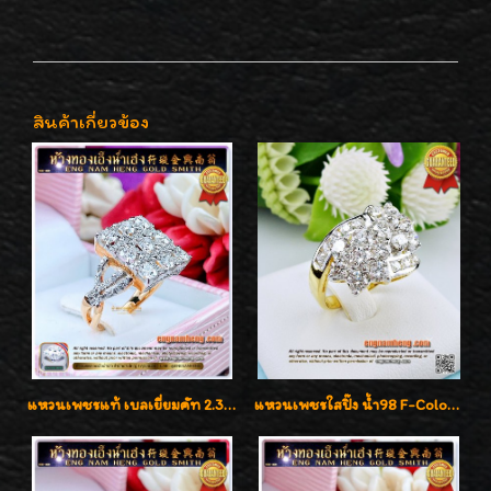
สินค้าเกี่ยวข้อง
แหวนเพชรแท้ เบลเยี่ยมคัท 2.39 กะรัต น้ำ 98 F-Color/VVS ดีไซน์หน้ากว้างหรูเต็มนิ้ว
แหวนเพชรใสปิ๊ง น้ำ98 F-Color/VVS1 น้ำหนักเพชรรวม 2.56 กะรัต ใส่เต็มนิ้วเพชรเป็นน้ำเป็นเนื้อสวยมากๆค่ะ