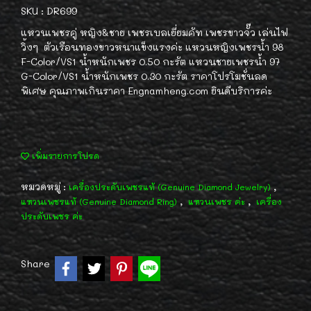
SKU : DR699
แหวนเพชรคู่ หญิง&ชาย เพชรเบลเยี่ยมคัท เพชรขาวจั๊ว เล่นไฟ
วิ้งๆ ตัวเรือนทองขาวหนาแข็งแรงค่ะ แหวนหญิงเพชรน้ำ 98
F-Color/VS1 น้ำหนักเพชร 0.50 กะรัต แหวนชายเพชรน้ำ 97
G-Color/VS1 น้ำหนักเพชร 0.30 กะรัต ราคาโปรโมชั่นลด
พิเศษ คุณภาพเกินราคา Engnamheng.com ยินดีบริการค่ะ
เพิ่มรายการโปรด
หมวดหมู่ :
,
เครื่องประดับเพชรแท้ (Genuine Diamond Jewelry)
,
,
แหวนเพชรแท้ (Genuine Diamond Ring)
แหวนเพชร ค่ะ
เครื่อง
ประดับเพชร ค่ะ
Share