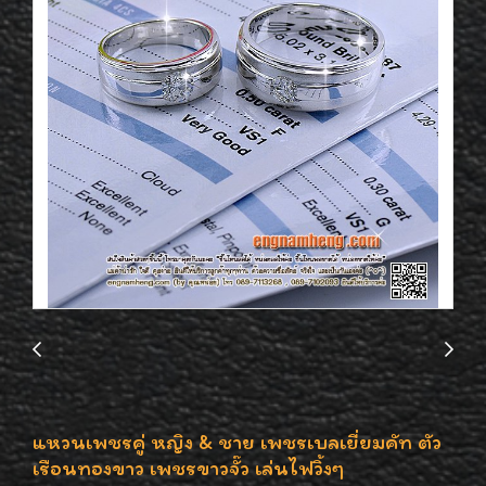
แหวนเพชรคู่ หญิง & ชาย เพชรเบลเยี่ยมคัท ตัว
เรือนทองขาว เพชรขาวจั๊ว เล่นไฟวิ้งๆ