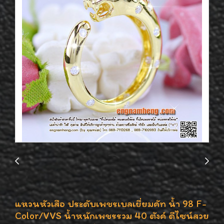
แหวนหัวเสือ ประดับเพชรเบลเยี่ยมคัท น้ำ 98 F-
Color/VVS น้ำหนักเพชรรวม 40 ตังค์ ดีไซน์สวย