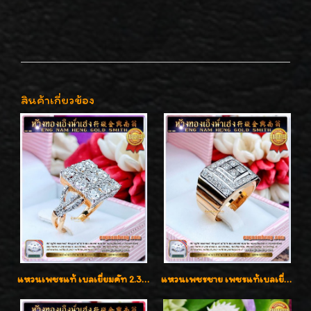
สินค้าเกี่ยวข้อง
แหวนเพชรแท้ เบลเยี่ยมคัท 2.39 กะรัต น้ำ 98 F-Color/VVS ดีไซน์หน้ากว้างหรูเต็มนิ้ว
แหวนเพชรชาย เพชรแท้เบลเยี่ยมคัท น้ำ100% D-Color/VVS 2.46 กะรัต