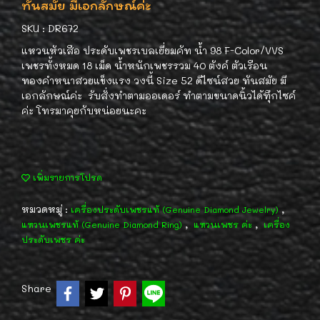
ทันสมัย มีเอกลักษณ์ค่ะ
SKU : DR672
แหวนหัวเสือ ประดับเพชรเบลเยี่ยมคัท น้ำ 98 F-Color/VVS
เพชรทั้งหมด 18 เม็ด น้ำหนักเพชรรวม 40 ตังค์ ตัวเรือน
ทองคำหนาสวยแข็งแรง วงนี้ Size 52 ดีไซน์สวย ทันสมัย มี
เอกลักษณ์ค่ะ รับสั่งทำตามออเดอร์ ทำตามขนาดนิ้วได้ทุึกไซค์
ค่ะ โทรมาคุยกับหน่อยนะคะ
เพิ่มรายการโปรด
หมวดหมู่ :
,
เครื่องประดับเพชรแท้ (Genuine Diamond Jewelry)
,
,
แหวนเพชรแท้ (Genuine Diamond Ring)
แหวนเพชร ค่ะ
เครื่อง
ประดับเพชร ค่ะ
Share