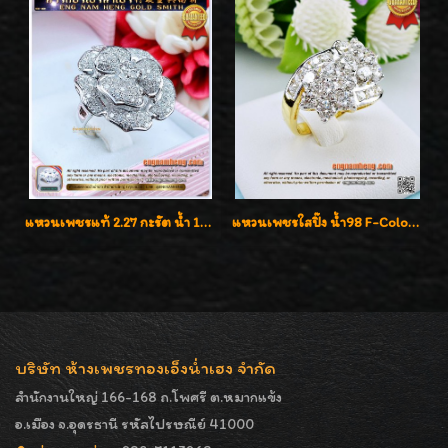
แหวนเพชรแท้ 2.27 กะรัต น้ำ 100% เบลเยี่ยมคัท ลวดลายดอกกุหลาบหรู
แหวนเพชรใสปิ๊ง น้ำ98 F-Color/VVS1 น้ำหนักเพชรรวม 2.56 กะรัต ใส่เต็มนิ้วเพชรเป็นน้ำเป็นเนื้อสวยมากๆค่ะ
บริษัท ห้างเพชรทองเอ็งน่ำเฮง จำกัด
สำนักงานใหญ่ 166-168 ถ.โพศรี ต.หมากแข้ง
อ.เมือง จ.อุดรธานี รหัสไปรษณีย์ 41000