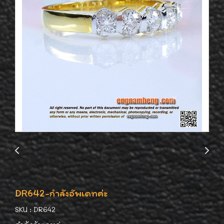
DR642-กำลังอัพเดทค่ะ
SKU : DR642