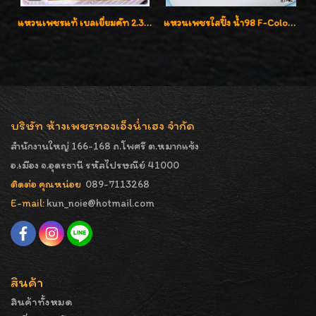
แหวนเพชรแท้ เบลเยี่ยมคัท 2.39 กะรัต น้ำ 98 F-Color/VVS ดีไซน์หน้ากว้างหรูเต็มนิ้ว
แหวนเพชรใสปิ๊ง น้ำ98 F-Color/VVS1 น้ำหนักเพชรรวม 2.56 กะรัต ใส่เต็มนิ้วเพชรเป็นน้ำเป็นเนื้อสวยมากๆค่ะ
บริษัท ห้างเพชรทองเอ็งน่ำเฮง จำกัด
สำนักงานใหญ่ 166-168 ถ.โพศรี ต.หมากแข้ง
อ.เมือง จ.อุดรธานี รหัสไปรษณีย์ 41000
ติดต่อ คุณหน่อย
089-7113268
E-mail:
kun_noie@hotmail.com
สินค้า
สินค้าทั้งหมด