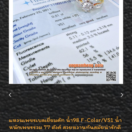
แหวนเพชรเบลเยี่ยมคัท น้ำ98 F-Color/VS1 น้ำ
หนักเพชรรวม 77 ตังค์ สวยหวานทันสมัยน่ารักดี