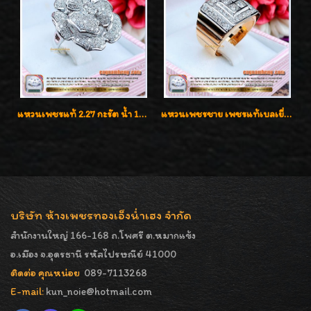
แหวนเพชรแท้ 2.27 กะรัต น้ำ 100% เบลเยี่ยมคัท ลวดลายดอกกุหลาบหรู
แหวนเพชรชาย เพชรแท้เบลเยี่ยมคัท น้ำ100% D-Color/VVS 2.46 กะรัต
บริษัท ห้างเพชรทองเอ็งน่ำเฮง จำกัด
สำนักงานใหญ่ 166-168 ถ.โพศรี ต.หมากแข้ง
อ.เมือง จ.อุดรธานี รหัสไปรษณีย์ 41000
ติดต่อ คุณหน่อย
089-7113268
E-mail:
kun_noie@hotmail.com