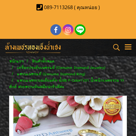
089-7113268 ( คุณหน่อย )
หน้าแรก
สินค้าทั้งหมด
เครื่องประดับเพชรแท้ (Genuine Diamond Jewelry)
แหวนเพชรแท้ (Genuine Diamond Ring)
แหวนเพชรเบลเยี่ยมคัท น้ำ98 F-Color/VS1 น้ำหนักเพชรรวม 77
ตังค์ สวยหวานทันสมัยน่ารักดีค่ะ