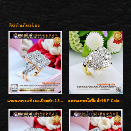
สินค้าเกี่ยวข้อง
แหวนเพชรแท้ เบลเยี่ยมคัท 2.39 กะรัต น้ำ 98 F-Color/VVS ดีไซน์หน้ากว้างหรูเต็มนิ้ว
แหวนเพชรใสปิ๊ง น้ำ98 F-Color/VVS1 น้ำหนักเพชรรวม 2.56 กะรัต ใส่เต็มนิ้วเพชรเป็นน้ำเป็นเนื้อสวยมากๆค่ะ