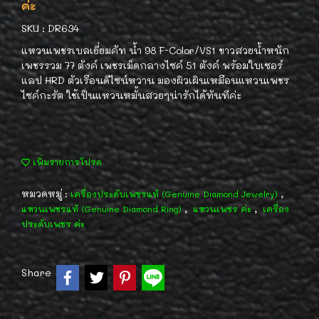
ค่ะ
SKU : DR634
แหวนเพชรเบลเยี่ยมคัท น้ำ 98 F-Color/VS1 ขาวสวยน้ำหนัก
เพชรรวม 77 ตังค์ เพชรเม็ดกลางไซค์ 51 ตังค์ พร้อมใบเซอร์
แลป HRD ตัวเรือนดีไซน์หวาน มองผิวเผินเหมือนแหวนเพชร
ไซค์กะรัต ใช้เป็นแหวนหมั้นสวยๆน่ารักได้ทันทีค่ะ
เพิ่มรายการโปรด
หมวดหมู่ :
,
เครื่องประดับเพชรแท้ (Genuine Diamond Jewelry)
,
,
แหวนเพชรแท้ (Genuine Diamond Ring)
แหวนเพชร ค่ะ
เครื่อง
ประดับเพชร ค่ะ
Share