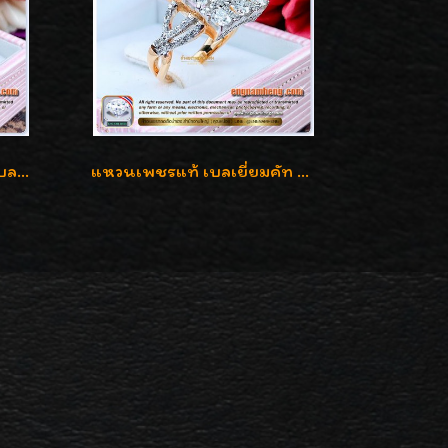
แหวนเพชรชาย เพชรแท้เบลเยี่ยมคัท น้ำ100% D-Color/VVS 2.46 กะรัต
แหวนเพชรแท้ เบลเยี่ยมคัท 2.39 กะรัต น้ำ 98 F-Color/VVS ดีไซน์หน้ากว้างหรูเต็มนิ้ว