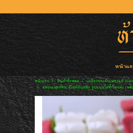
หน้าแร
หน้าแรก
สินค้าทั้งหมด
เครื่องประดับเพชรแท้ (Ge
แหวนเพชรชาย ดีไซด์ทันสมัย รูปแบบไม่ซ้ำใครค่ะ เพชร