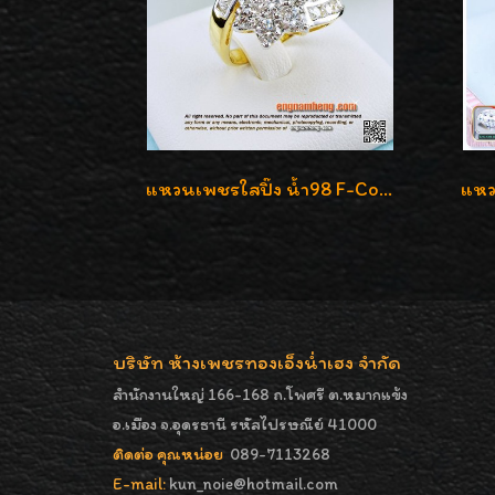
แหวนเพชรใสปิ๊ง น้ำ98 F-Color/VVS1 น้ำหนักเพชรรวม 2.56 กะรัต ใส่เต็มนิ้วเพชรเป็นน้ำเป็นเนื้อสวยมากๆค่ะ
บริษัท ห้างเพชรทองเอ็งน่ำเฮง จำกัด
สำนักงานใหญ่ 166-168 ถ.โพศรี ต.หมากแข้ง
อ.เมือง จ.อุดรธานี รหัสไปรษณีย์ 41000
ติดต่อ คุณหน่อย
089-7113268
E-mail:
kun_noie@hotmail.com