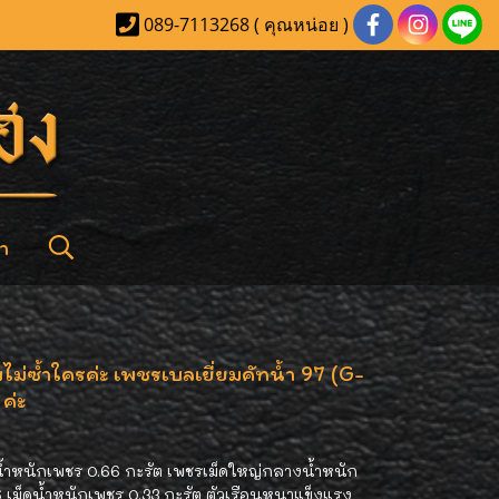
089-7113268 ( คุณหน่อย )
า
่ซ้ำใครค่ะ เพชรเบลเยี่ยมคัทน้ำ 97 (G-
ค่ะ
น้ำหนักเพชร 0.66 กะรัต เพชรเม็ดใหญ่กลางน้ำหนัก
16 เม็ดน้ำหนักเพชร 0.33 กะรัต ตัวเรือนหนาแข็งแรง