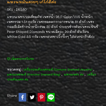
แหวนหมั้นสวยๆ เก๋ไก๋ดีค่ะ
SKU : DR580
แหวนเพชรเบลเยี่ยมคัท เพชรน้ำ 98 F-Color/VVS น้ำหนัก
เพชรรวม 1.51 กะรัต เพชรยอดตรงกลางขนาด 81 ตังค์ เพชร
กลมสี่เม็ดข้างน้ำหนักรวม 30 ตังค์ ประกบข้างด้วยเพชรแฟนซี
Pear Shaped Diamonds ขนาดเม็ดละ 20 ตังค์ ตัวเรือน
White Gold 3.5 กรัม เพชรสวยขาววิ๊งปิ๊งๆ ใส่สวยน่ารักดีค่ะ
เพิ่มรายการโปรด
หมวดหมู่ :
,
เครื่องประดับเพชรแท้ (Genuine Diamond Jewelry)
,
,
แหวนเพชรแท้ (Genuine Diamond Ring)
แหวนเพชร ค่ะ
เครื่อง
ประดับเพชร ค่ะ
Share