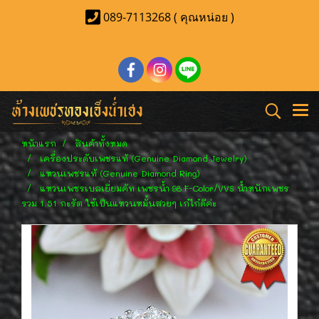
089-7113268 ( คุณหน่อย )
หน้าแรก
สินค้าทั้งหมด
เครื่องประดับเพชรแท้ (Genuine Diamond Jewelry)
แหวนเพชรแท้ (Genuine Diamond Ring)
แหวนเพชรเบลเยี่ยมคัท เพชรน้ำ 98 F-Color/VVS น้ำหนักเพชร
รวม 1.51 กะรัต ใช้เป็นแหวนหมั้นสวยๆ เก๋ไก๋ดีค่ะ