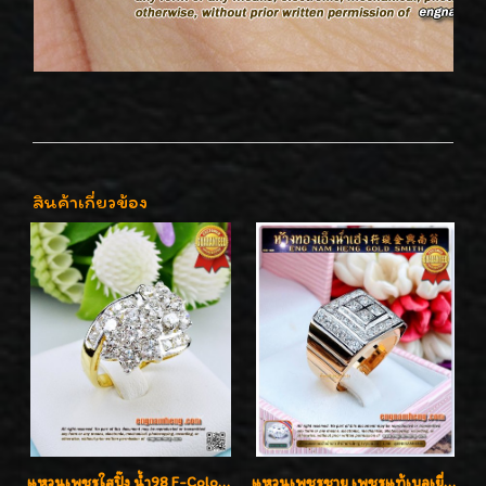
สินค้าเกี่ยวข้อง
แหวนเพชรใสปิ๊ง น้ำ98 F-Color/VVS1 น้ำหนักเพชรรวม 2.56 กะรัต ใส่เต็มนิ้วเพชรเป็นน้ำเป็นเนื้อสวยมากๆค่ะ
แหวนเพชรชาย เพชรแท้เบลเยี่ยมคัท น้ำ100% D-Color/VVS 2.46 กะรัต