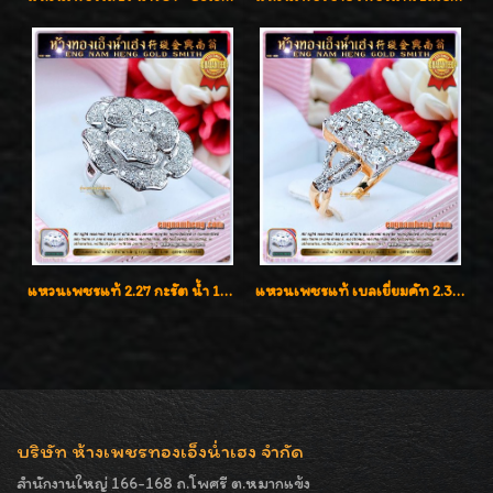
แหวนเพชรแท้ 2.27 กะรัต น้ำ 100% เบลเยี่ยมคัท ลวดลายดอกกุหลาบหรู
แหวนเพชรแท้ เบลเยี่ยมคัท 2.39 กะรัต น้ำ 98 F-Color/VVS ดีไซน์หน้ากว้างหรูเต็มนิ้ว
บริษัท ห้างเพชรทองเอ็งน่ำเฮง จำกัด
สำนักงานใหญ่ 166-168 ถ.โพศรี ต.หมากแข้ง