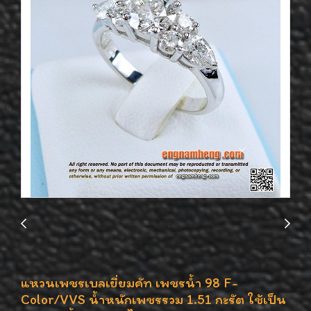
แหวนเพชรเบลเยี่ยมคัท เพชรน้ำ 98 F-
Color/VVS น้ำหนักเพชรรวม 1.51 กะรัต ใช้เป็น