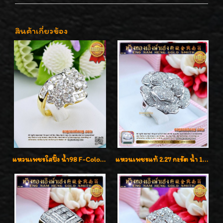
สินค้าเกี่ยวข้อง
แหวนเพชรใสปิ๊ง น้ำ98 F-Color/VVS1 น้ำหนักเพชรรวม 2.56 กะรัต ใส่เต็มนิ้วเพชรเป็นน้ำเป็นเนื้อสวยมากๆค่ะ
แหวนเพชรแท้ 2.27 กะรัต น้ำ 100% เบลเยี่ยมคัท ลวดลายดอกกุหลาบหรู