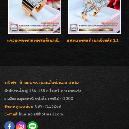
แหวนเพชรชาย เพชรแท้เบลเยี่ยมคัท น้ำ100% D-Color/VVS 2.46 กะรัต
แหวนเพชรแท้ เบลเยี่ยมคัท 2.39 กะรัต น้ำ 98 F-Color/VVS ดีไซน์หน้ากว้างหรูเต็มนิ้ว
บริษัท ห้างเพชรทองเอ็งน่ำเฮง จำกัด
สำนักงานใหญ่ 166-168 ถ.โพศรี ต.หมากแข้ง
อ.เมือง จ.อุดรธานี รหัสไปรษณีย์ 41000
ติดต่อ คุณหน่อย
089-7113268
E-mail:
kun_noie@hotmail.com