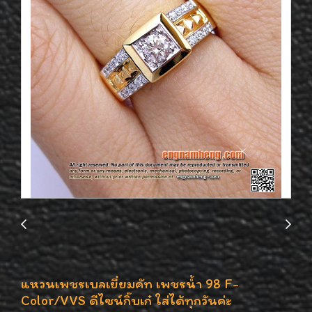
แหวนเพชรเบลเยี่ยมคัท เพชรน้ำ 98 F-
Color/VVS ดีไซน์กิ๊บเก๋ ใส่ได้ทุกวันค่ะ