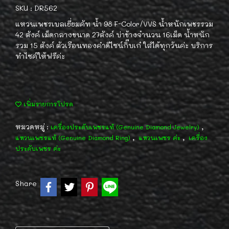
SKU : DR562
แหวนเพชรเบลเยี่ยมคัท น้ำ 98 F-Color/VVS น้ำหนักเพชรรวม
42 ตังค์ เม็ดกลางขนาด 27ตังค์ บ่าข้างจำนวน 16เม็ด น้ำหนัก
รวม 15 ตังค์ ตัวเรือนทองคำดีไซน์กิ๊บเก๋ ใส่ได้ทุกวันค่ะ บริการ
ทำไซค์ให้ฟรีค่ะ
เพิ่มรายการโปรด
หมวดหมู่ :
,
เครื่องประดับเพชรแท้ (Genuine Diamond Jewelry)
,
,
แหวนเพชรแท้ (Genuine Diamond Ring)
แหวนเพชร ค่ะ
เครื่อง
ประดับเพชร ค่ะ
Share