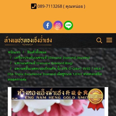
089-7113268 ( คุณหน่อย )
หน้าแรก
สินค้าทั้งหมด
เครื่องประดับเพชรแท้ (Genuine Diamond Jewelry)
แหวนเพชรแท้ (Genuine Diamond Ring)
แหวนหมั้นเพชรเบลเยี่ยมคัท น้ำ 97% G-Color/ VVS2 / H&A /
GIA Triple Excellence Diamond เม็ดชูขนาด 1.67ct สวยคลาสสิค
ตลอดกาลค่ะ