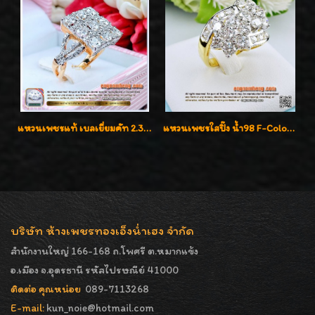
แหวนเพชรแท้ เบลเยี่ยมคัท 2.39 กะรัต น้ำ 98 F-Color/VVS ดีไซน์หน้ากว้างหรูเต็มนิ้ว
แหวนเพชรใสปิ๊ง น้ำ98 F-Color/VVS1 น้ำหนักเพชรรวม 2.56 กะรัต ใส่เต็มนิ้วเพชรเป็นน้ำเป็นเนื้อสวยมากๆค่ะ
บริษัท ห้างเพชรทองเอ็งน่ำเฮง จำกัด
สำนักงานใหญ่ 166-168 ถ.โพศรี ต.หมากแข้ง
อ.เมือง จ.อุดรธานี รหัสไปรษณีย์ 41000
ติดต่อ คุณหน่อย
089-7113268
E-mail:
kun_noie@hotmail.com