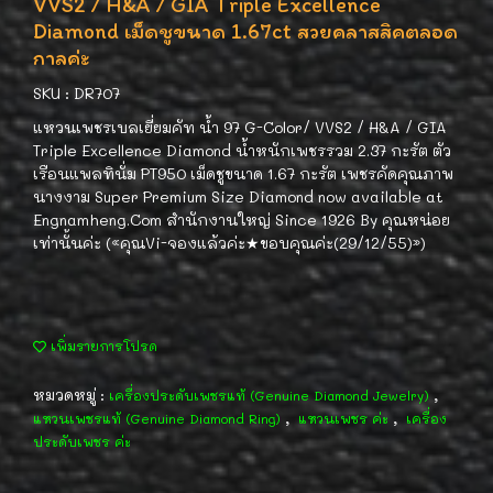
VVS2 / H&A / GIA Triple Excellence
Diamond เม็ดชูขนาด 1.67ct สวยคลาสสิคตลอด
กาลค่ะ
SKU : DR707
แหวนเพชรเบลเยี่ยมคัท น้ำ 97 G-Color/ VVS2 / H&A / GIA
Triple Excellence Diamond น้ำหนักเพชรรวม 2.37 กะรัต ตัว
เรือนแพลทินั่ม PT950 เม็ดชูขนาด 1.67 กะรัต เพชรคัดคุณภาพ
นางงาม Super Premium Size Diamond now available at
Engnamheng.Com สำนักงานใหญ่ Since 1926 By คุณหน่อย
เท่านั้นค่ะ («คุณVi-จองแล้วค่ะ★ขอบคุณค่ะ(29/12/55)»)
เพิ่มรายการโปรด
หมวดหมู่ :
,
เครื่องประดับเพชรแท้ (Genuine Diamond Jewelry)
,
,
แหวนเพชรแท้ (Genuine Diamond Ring)
แหวนเพชร ค่ะ
เครื่อง
ประดับเพชร ค่ะ