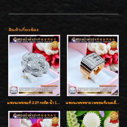
สินค้าเกี่ยวข้อง
แหวนเพชรแท้ 2.27 กะรัต น้ำ 100% เบลเยี่ยมคัท ลวดลายดอกกุหลาบหรู
แหวนเพชรชาย เพชรแท้เบลเยี่ยมคัท น้ำ100% D-Color/VVS 2.46 กะรัต