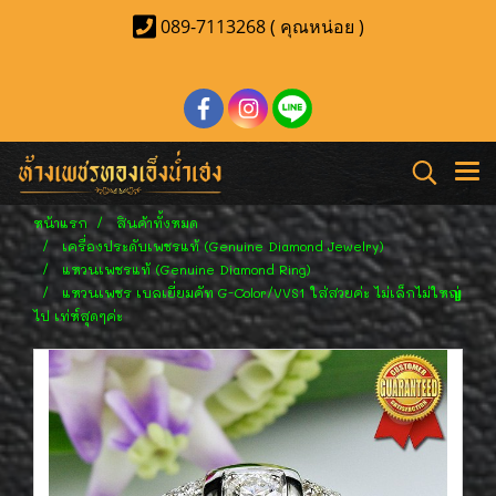
089-7113268 ( คุณหน่อย )
หน้าแรก
สินค้าทั้งหมด
เครื่องประดับเพชรแท้ (Genuine Diamond Jewelry)
แหวนเพชรแท้ (Genuine Diamond Ring)
แหวนเพชร เบลเยี่ยมคัท G-Color/VVS1 ใส่สวยค่ะ ไม่เล็กไม่ใหญ่
ไป เท่ห์สุดๆค่ะ