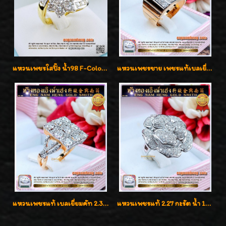
แหวนเพชรใสปิ๊ง น้ำ98 F-Color/VVS1 น้ำหนักเพชรรวม 2.56 กะรัต ใส่เต็มนิ้วเพชรเป็นน้ำเป็นเนื้อสวยมากๆค่ะ
แหวนเพชรชาย เพชรแท้เบลเยี่ยมคัท น้ำ100% D-Color/VVS 2.46 กะรัต
แหวนเพชรแท้ เบลเยี่ยมคัท 2.39 กะรัต น้ำ 98 F-Color/VVS ดีไซน์หน้ากว้างหรูเต็มนิ้ว
แหวนเพชรแท้ 2.27 กะรัต น้ำ 100% เบลเยี่ยมคัท ลวดลายดอกกุหลาบหรู