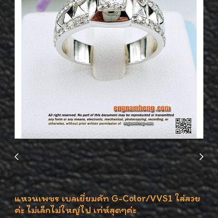
แหวนเพชร เบลเยี่ยมคัท G-Color/VVS1 ใส่สวย
ค่ะ ไม่เล็กไม่ใหญ่ไป เท่ห์สุดๆค่ะ