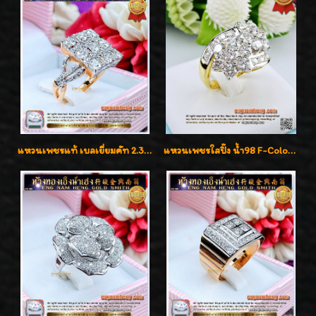
แหวนเพชรแท้ เบลเยี่ยมคัท 2.39 กะรัต น้ำ 98 F-Color/VVS ดีไซน์หน้ากว้างหรูเต็มนิ้ว
แหวนเพชรใสปิ๊ง น้ำ98 F-Color/VVS1 น้ำหนักเพชรรวม 2.56 กะรัต ใส่เต็มนิ้วเพชรเป็นน้ำเป็นเนื้อสวยมากๆค่ะ