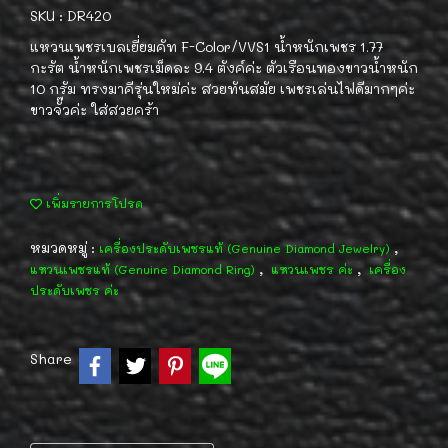
SKU : DR420
แหวนเพชรเบลเยี่ยมคัท F-Color/VVS1 น้ำหนักเพชร 1.77
กะรัต น้ำหนักเพชรเม็ดละ 9.4 ตังค์ค่ะ ตัวเรือนทองขาวน้ำหนัก
10 กรัม ทรงมาคีรุ่นใหม่ค่ะ สวยทันสมัย เพชรเล่นไฟดีมากๆค่ะ
ขาวจั๊วค่ะ ใส่สวยคร้า
เพิ่มรายการโปรด
หมวดหมู่ :
,
เครื่องประดับเพชรแท้ (Genuine Diamond Jewelry)
,
,
แหวนเพชรแท้ (Genuine Diamond Ring)
แหวนเพชร ค่ะ
เครื่อง
ประดับเพชร ค่ะ
Share