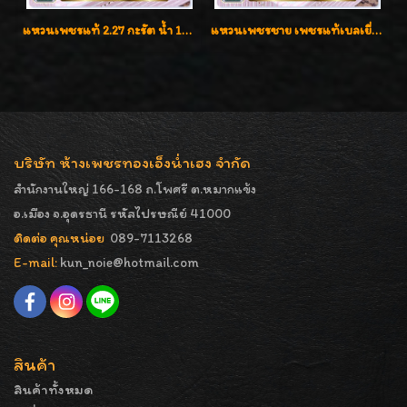
แหวนเพชรแท้ 2.27 กะรัต น้ำ 100% เบลเยี่ยมคัท ลวดลายดอกกุหลาบหรู
แหวนเพชรชาย เพชรแท้เบลเยี่ยมคัท น้ำ100% D-Color/VVS 2.46 กะรัต
บริษัท ห้างเพชรทองเอ็งน่ำเฮง จำกัด
สำนักงานใหญ่ 166-168 ถ.โพศรี ต.หมากแข้ง
อ.เมือง จ.อุดรธานี รหัสไปรษณีย์ 41000
ติดต่อ คุณหน่อย
089-7113268
E-mail:
kun_noie@hotmail.com
สินค้า
สินค้าทั้งหมด