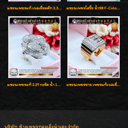
แหวนเพชรแท้ เบลเยี่ยมคัท 2.39 กะรัต น้ำ 98 F-Color/VVS ดีไซน์หน้ากว้างหรูเต็มนิ้ว
แหวนเพชรใสปิ๊ง น้ำ98 F-Color/VVS1 น้ำหนักเพชรรวม 2.56 กะรัต ใส่เต็มนิ้วเพชรเป็นน้ำเป็นเนื้อสวยมากๆค่ะ
แหวนเพชรแท้ 2.27 กะรัต น้ำ 100% เบลเยี่ยมคัท ลวดลายดอกกุหลาบหรู
แหวนเพชรชาย เพชรแท้เบลเยี่ยมคัท น้ำ100% D-Color/VVS 2.46 กะรัต
บริษัท ห้างเพชรทองเอ็งน่ำเฮง จำกัด