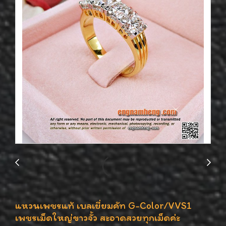
แหวนเพชรแท้ เบลเยี่ยมคัท G-Color/VVS1
เพชรเม็ดใหญ่ขาวจั้ว สะอาดสวยทุกเม็ดค่ะ