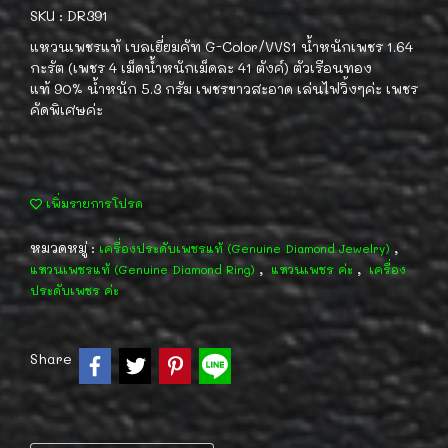
SKU : DR391
แหวนเพชรแท้ เบลเยี่ยมคัท G-Color/VVS1 น้ำหนักเพชร 1.64
กะรัต (เพชร 4 เม็ดน้ำหนักเม็ดละ 41 ตังค์) ตัวเรือนทอง
แท้ 90% น้ำหนัก 5.3 กรัม เพชรขาวสะอาด เล่นไฟวิ้งๆค่ะ เพชร
คัดพิเศษค่ะ
เพิ่มรายการโปรด
หมวดหมู่ :
,
เครื่องประดับเพชรแท้ (Genuine Diamond Jewelry)
,
,
แหวนเพชรแท้ (Genuine Diamond Ring)
แหวนเพชร ค่ะ
เครื่อง
ประดับเพชร ค่ะ
Share