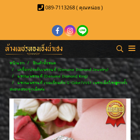
089-7113268 ( คุณหน่อย )
หน้าแรก
สินค้าทั้งหมด
เครื่องประดับเพชรแท้ (Genuine Diamond Jewelry)
แหวนเพชรแท้ (Genuine Diamond Ring)
แหวนเพชรแท้ เบลเยี่ยมคัท G-Color/VVS1 เพชรเม็ดใหญ่ขาวจั้ว
สะอาดสวยทุกเม็ดค่ะ