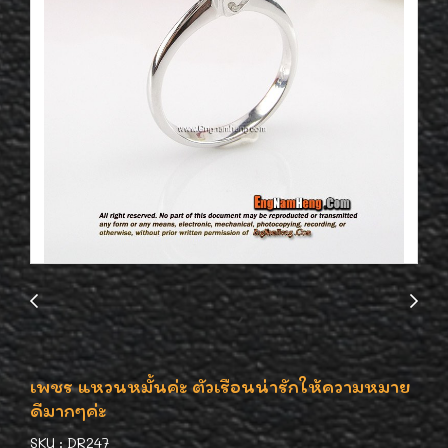
เพชร แหวนหมั้นค่ะ ตัวเรือนน่ารักให้ความหมาย
ดีมากๆค่ะ
SKU : DR247