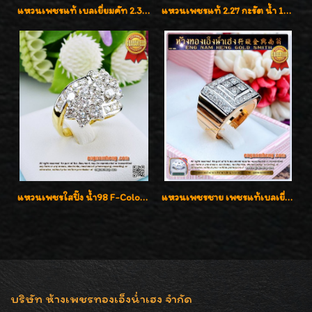
แหวนเพชรแท้ เบลเยี่ยมคัท 2.39 กะรัต น้ำ 98 F-Color/VVS ดีไซน์หน้ากว้างหรูเต็มนิ้ว
แหวนเพชรแท้ 2.27 กะรัต น้ำ 100% เบลเยี่ยมคัท ลวดลายดอกกุหลาบหรู
แหวนเพชรใสปิ๊ง น้ำ98 F-Color/VVS1 น้ำหนักเพชรรวม 2.56 กะรัต ใส่เต็มนิ้วเพชรเป็นน้ำเป็นเนื้อสวยมากๆค่ะ
แหวนเพชรชาย เพชรแท้เบลเยี่ยมคัท น้ำ100% D-Color/VVS 2.46 กะรัต
บริษัท ห้างเพชรทองเอ็งน่ำเฮง จำกัด