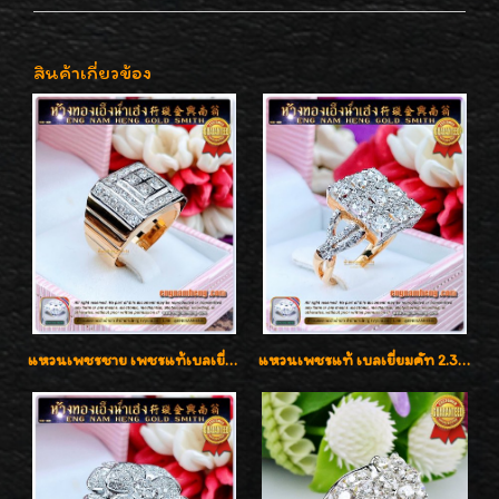
สินค้าเกี่ยวข้อง
แหวนเพชรชาย เพชรแท้เบลเยี่ยมคัท น้ำ100% D-Color/VVS 2.46 กะรัต
แหวนเพชรแท้ เบลเยี่ยมคัท 2.39 กะรัต น้ำ 98 F-Color/VVS ดีไซน์หน้ากว้างหรูเต็มนิ้ว