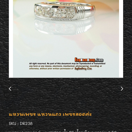
แหวนเพชร แหวนแถว เพชรสอดค่ะ
SKU : DR238