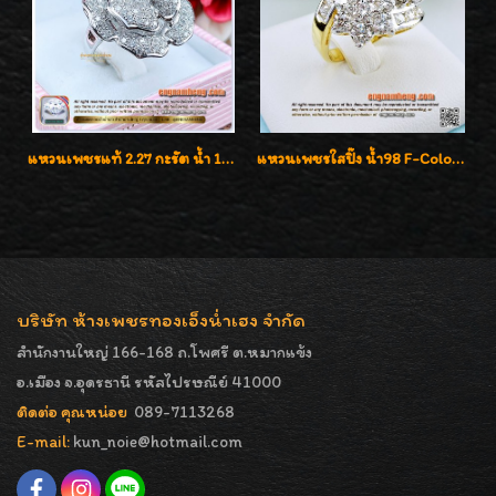
แหวนเพชรแท้ 2.27 กะรัต น้ำ 100% เบลเยี่ยมคัท ลวดลายดอกกุหลาบหรู
แหวนเพชรใสปิ๊ง น้ำ98 F-Color/VVS1 น้ำหนักเพชรรวม 2.56 กะรัต ใส่เต็มนิ้วเพชรเป็นน้ำเป็นเนื้อสวยมากๆค่ะ
บริษัท ห้างเพชรทองเอ็งน่ำเฮง จำกัด
สำนักงานใหญ่ 166-168 ถ.โพศรี ต.หมากแข้ง
อ.เมือง จ.อุดรธานี รหัสไปรษณีย์ 41000
ติดต่อ คุณหน่อย
089-7113268
E-mail:
kun_noie@hotmail.com