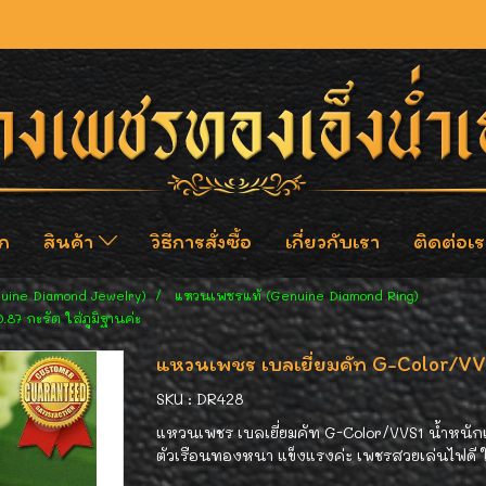
ก
สินค้า
วิธีการสั่งซื้อ
เกี่ยวกับเรา
ติดต่อเร
nuine Diamond Jewelry)
แหวนเพชรแท้ (Genuine Diamond Ring)
87 กะรัต ใส่ภูมิฐานค่ะ
แหวนเพชร เบลเยี่ยมคัท G-Color/VVS1
SKU : DR428
แหวนเพชร เบลเยี่ยมคัท G-Color/VVS1 น้ำหนักเ
ตัวเรือนทองหนา แข็งแรงค่ะ เพชรสวยเล่นไฟดี 