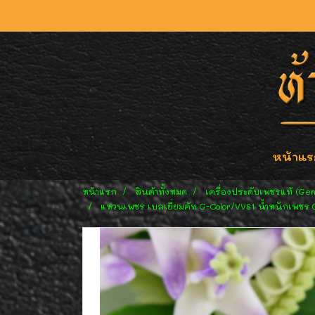
หน้าแร
หน้าแรก
สินค้าทั้งหมด
เครื่องประดับเพชรแท้ (Ge
แหวนเพชร เบลเยี่ยมคัท G-Color/VVS1 น้ำหนักเพชร 0.