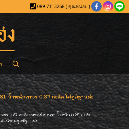
089-7113268 ( คุณหน่อย )
า
 น้ำหนักเพชร 0.87 กะรัต ใส่ภูมิฐานค่ะ
พชร 0.87 กะรัต เพชรเม็ดกลางน้ำหนัก 0.25 กะรัต
ใส่แล้วแลดูภมิฐานค่ะ