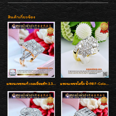
สินค้าเกี่ยวข้อง
แหวนเพชรแท้ เบลเยี่ยมคัท 2.39 กะรัต น้ำ 98 F-Color/VVS ดีไซน์หน้ากว้างหรูเต็มนิ้ว
แหวนเพชรใสปิ๊ง น้ำ98 F-Color/VVS1 น้ำหนักเพชรรวม 2.56 กะรัต ใส่เต็มนิ้วเพชรเป็นน้ำเป็นเนื้อสวยมากๆค่ะ