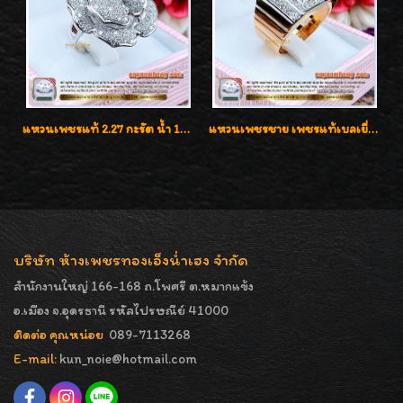
แหวนเพชรแท้ 2.27 กะรัต น้ำ 100% เบลเยี่ยมคัท ลวดลายดอกกุหลาบหรู
แหวนเพชรชาย เพชรแท้เบลเยี่ยมคัท น้ำ100% D-Color/VVS 2.46 กะรัต
บริษัท ห้างเพชรทองเอ็งน่ำเฮง จำกัด
สำนักงานใหญ่ 166-168 ถ.โพศรี ต.หมากแข้ง
อ.เมือง จ.อุดรธานี รหัสไปรษณีย์ 41000
ติดต่อ คุณหน่อย
089-7113268
E-mail:
kun_noie@hotmail.com