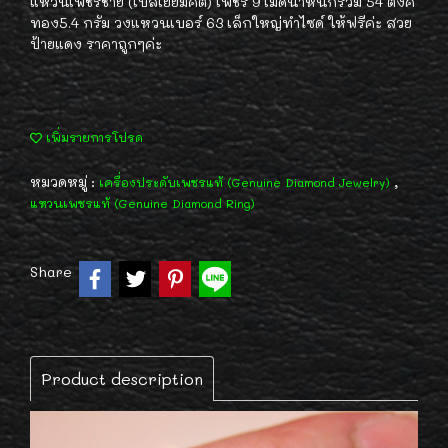
แหวนเพชรชาย (เบลเยี่ยมคัต) เพชร 9 เม็ดน้ำหนักรวม 54 ตังค์
ทอง5.4 กรัม วงแหวนเบอร์ 63 เล็กใหญ่ทำไซด์ ให้ฟรีค่ะ สวย
ป้ายแดง ราคาถูกๆค่ะ
เพิ่มรายการโปรด
หมวดหมู่ :
,
เครื่องประดับเพชรแท้ (Genuine Diamond Jewelry)
แหวนเพชรแท้ (Genuine Diamond Ring)
Share
Product description