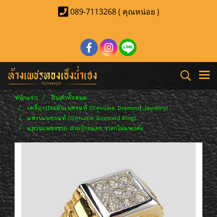
089-7113268 ( คุณหน่อย )
หน้าแรก
สินค้าทั้งหมด
เครื่องประดับเพชรแท้ (Genuine Diamond Jewelry)
แหวนเพชรแท้ (Genuine Diamond Ring)
แหวนเพชรชาย สวยป้ายแดง ราคาไม่แพงค่ะ