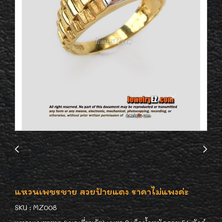
แหวนเพชรชาย สวยป้ายแดง ราคาไม่แพงค่ะ
SKU : MZ008