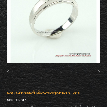
แหวนเพชรแท้ เรือนทองชุบทองขาวค่ะ
SKU : DR017