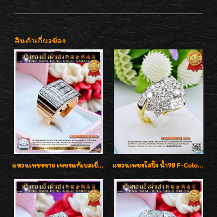
สินค้าเกี่ยวข้อง
แหวนเพชรชาย เพชรแท้เบลเยี่ยมคัท น้ำ100% D-Color/VVS 2.46 กะรัต
แหวนเพชรใสปิ๊ง น้ำ98 F-Color/VVS1 น้ำหนักเพชรรวม 2.56 กะรัต ใส่เต็มนิ้วเพชรเป็นน้ำเป็นเนื้อสวยมากๆค่ะ