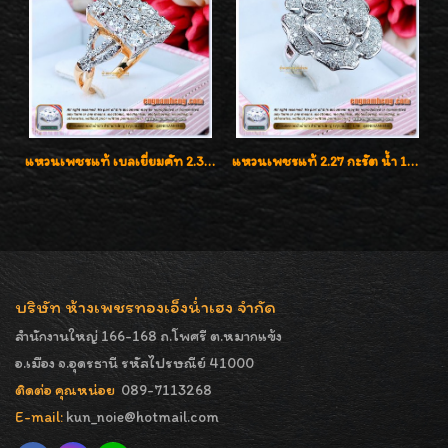
แหวนเพชรแท้ เบลเยี่ยมคัท 2.39 กะรัต น้ำ 98 F-Color/VVS ดีไซน์หน้ากว้างหรูเต็มนิ้ว
แหวนเพชรแท้ 2.27 กะรัต น้ำ 100% เบลเยี่ยมคัท ลวดลายดอกกุหลาบหรู
บริษัท ห้างเพชรทองเอ็งน่ำเฮง จำกัด
สำนักงานใหญ่ 166-168 ถ.โพศรี ต.หมากแข้ง
อ.เมือง จ.อุดรธานี รหัสไปรษณีย์ 41000
ติดต่อ คุณหน่อย
089-7113268
E-mail:
kun_noie@hotmail.com