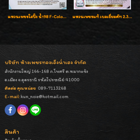
แหวนเพชรใสปิ๊ง น้ำ98 F-Color/VVS1 น้ำหนักเพชรรวม 2.56 กะรัต ใส่เต็มนิ้วเพชรเป็นน้ำเป็นเนื้อสวยมากๆค่ะ
แหวนเพชรแท้ เบลเยี่ยมคัท 2.39 กะรัต น้ำ 98 F-Color/VVS ดีไซน์หน้ากว้างหรูเต็มนิ้ว
บริษัท ห้างเพชรทองเอ็งน่ำเฮง จำกัด
สำนักงานใหญ่ 166-168 ถ.โพศรี ต.หมากแข้ง
อ.เมือง จ.อุดรธานี รหัสไปรษณีย์ 41000
ติดต่อ คุณหน่อย
089-7113268
E-mail:
kun_noie@hotmail.com
สินค้า