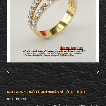
แหวนเพชรแท้ เบลเยี่ยมคัท น่ารักมากๆค่ะ
SKU : DR279