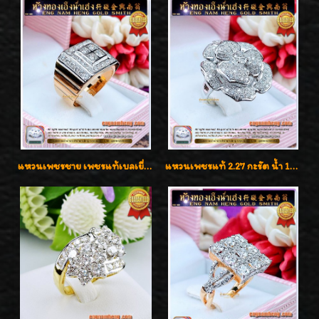
แหวนเพชรชาย เพชรแท้เบลเยี่ยมคัท น้ำ100% D-Color/VVS 2.46 กะรัต
แหวนเพชรแท้ 2.27 กะรัต น้ำ 100% เบลเยี่ยมคัท ลวดลายดอกกุหลาบหรู