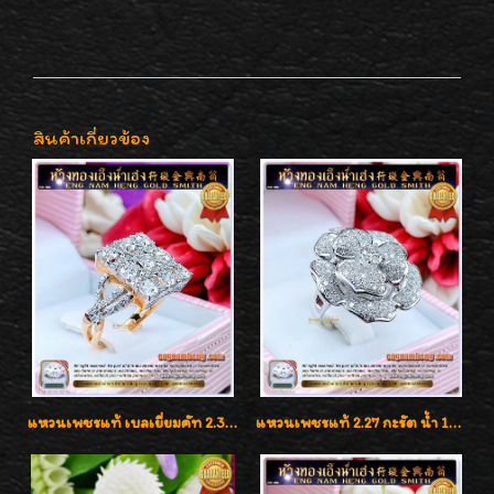
สินค้าเกี่ยวข้อง
แหวนเพชรแท้ เบลเยี่ยมคัท 2.39 กะรัต น้ำ 98 F-Color/VVS ดีไซน์หน้ากว้างหรูเต็มนิ้ว
แหวนเพชรแท้ 2.27 กะรัต น้ำ 100% เบลเยี่ยมคัท ลวดลายดอกกุหลาบหรู