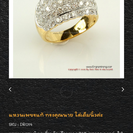
แหวนเพชรแท้ ทรงคุณนาย ใส่เต็มนิ้วค่ะ
SKU : DR014