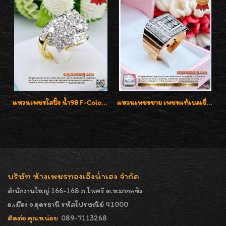
แหวนเพชรใสปิ๊ง น้ำ98 F-Color/VVS1 น้ำหนักเพชรรวม 2.56 กะรัต ใส่เต็มนิ้วเพชรเป็นน้ำเป็นเนื้อสวยมากๆค่ะ
แหวนเพชรชาย เพชรแท้เบลเยี่ยมคัท น้ำ100% D-Color/VVS 2.46 กะรัต
บริษัท ห้างเพชรทองเอ็งน่ำเฮง จำกัด
สำนักงานใหญ่ 166-168 ถ.โพศรี ต.หมากแข้ง
อ.เมือง จ.อุดรธานี รหัสไปรษณีย์ 41000
ติดต่อ คุณหน่อย
089-7113268