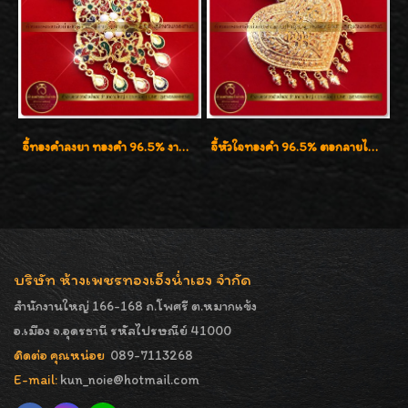
จี้ทองคำลงยา ทองคำ 96.5% งานทองลงยา น้ำหนัก 1 บาท
จี้หัวใจทองคำ 96.5% ตอกลายไทย น้ำหนัก 1 บาท สวยน่าสะสมค่ะ
บริษัท ห้างเพชรทองเอ็งน่ำเฮง จำกัด
สำนักงานใหญ่ 166-168 ถ.โพศรี ต.หมากแข้ง
อ.เมือง จ.อุดรธานี รหัสไปรษณีย์ 41000
ติดต่อ คุณหน่อย
089-7113268
E-mail:
kun_noie@hotmail.com